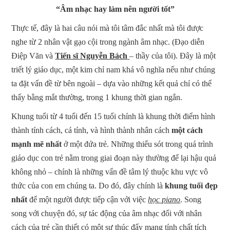
“Âm nhạc hay làm nên người tốt”
Thực tế, đây là hai câu nói mà tôi tâm đắc nhất mà tôi được
nghe từ 2 nhân vật gạo cội trong ngành âm nhạc. (Đạo diễn
Điệp Văn và
Tiến sĩ Nguyễn Bách
– thầy của tôi). Đây là một
triết lý giáo dục, một kim chỉ nam khá vô nghĩa nếu như chúng
ta đặt vấn đề từ bên ngoài – dựa vào những kết quả chỉ có thể
thấy bằng mắt thường, trong 1 khung thời gian ngắn.
Khung tuổi từ 4 tuổi đến 15 tuổi chính là khung thời điểm hình
thành tính cách, cá tính, và hình thành nhân cách
một cách
mạnh mẽ nhất
ở một đứa trẻ. Những thiếu sót trong quá trình
giáo dục con trẻ nằm trong giai đoạn này thường để lại hậu quả
không nhỏ – chính là những vấn đề tâm lý thuộc khu vực vô
thức của con em chúng ta. Do đó, đây chính là
khung tuổi đẹp
nhất
để một người được tiếp cận với việc
học piano
. Song
song với chuyện đó, sự tác động của âm nhạc đối với nhân
cách của trẻ cần thiết có một sự thúc đẩy mang tính chất tích