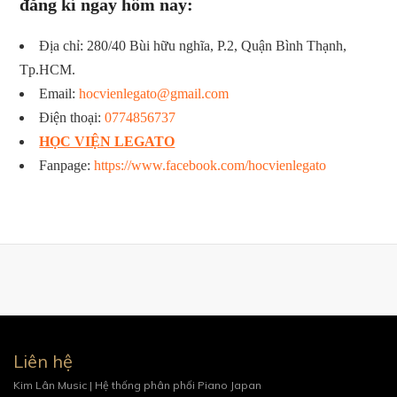
đăng kí ngay hôm nay:
Địa chỉ: 280/40 Bùi hữu nghĩa, P.2, Quận Bình Thạnh,
Tp.HCM.
Email:
hocvienlegato@gmail.com
Điện thoại:
0774856737
HỌC VIỆN LEGATO
Fanpage:
https://www.facebook.com/hocvienlegato
Liên hệ
Kim Lân Music | Hệ thống phân phối Piano Japan