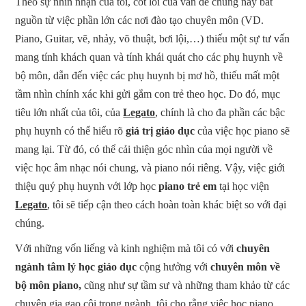
Theo sự nhìn nhận của tôi, cốt lõi của vấn đề chung này bắt
nguồn từ việc phần lớn các nơi đào tạo chuyên môn (VD.
Piano, Guitar, vẽ, nhảy, võ thuật, bơi lội,…) thiếu một sự tư vấn
mang tính khách quan và tính khái quát cho các phụ huynh về
bộ môn, dẫn đến việc các phụ huynh bị mơ hồ, thiếu mất một
tầm nhìn chính xác khi gửi gắm con trẻ theo học. Do đó, mục
tiêu lớn nhất của tôi, của
Legato
, chính là cho đa phần các bậc
phụ huynh có thể hiểu rõ
giá trị giáo dục
của việc học piano sẽ
mang lại. Từ đó, có thể cải thiện góc nhìn của mọi người về
việc học âm nhạc nói chung, và piano nói riêng. Vậy, việc giới
thiệu quý phụ huynh với lớp học
piano trẻ em
tại học viện
Legato
, tôi sẽ tiếp cận theo cách hoàn toàn khác biệt so với đại
chúng.
Với những vốn liếng và kinh nghiệm mà tôi có với
chuyên
ngành tâm lý học giáo dục
cộng hưởng với
chuyên môn về
bộ môn piano,
cũng như sự tầm sư và những tham khảo từ các
chuyên gia gạo cội trong ngành,
tôi cho rằng việc học piano