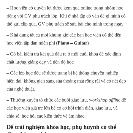
– Học viên có quyền lợi được
kèm qua online
trong nhóm học
riêng với GV phụ trách lớp. Khi ở nhà tập có vấn đề gì mình có
thể gửi clip qua, GV phụ trách sẽ sửa bài cho mình trong ngày
– Khả dụng tất cả mọi khung giờ các bạn học viên có thể đến
học viện tập đàn miễn phí (
Piano – Guitar
)
– Có bài kiểm tra kết quả đầu ra ở mỗi cuối khoá để xác định
chất lượng giảng dạy và tiến độ học
– Các lớp học đều sẽ được trang bị hệ thống chuyên nghiệp
hiện đại, không gian sáng sủa thoáng mát rộng rãi và có nét đẹp
của nghệ thuật.
– Thường xuyên tổ chức các buổi giao lưu,
workshop offline
để
các học viên già trẻ lớn bé có cơ hội trình diễn, giao lưu, và
chia sẻ, học hỏi các kiến thức về âm nhạc.
Để trải nghiệm khóa học, phụ huynh có thể