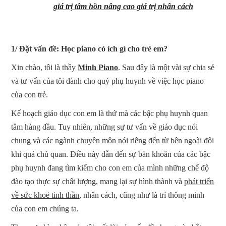
giá trị tâm hồn nâng cao giá trị nhân cách
1/ Đặt vấn đề: Học piano có ích gì cho trẻ em?
Xin chào, tôi là thầy
Minh Piano
. Sau đây là một vài sự chia sẻ
và tư vấn của tôi dành cho quý phụ huynh về việc học piano
của con trẻ.
Kế hoạch giáo dục con em là thứ mà các bậc phụ huynh quan
tâm hàng đầu. Tuy nhiên, những sự tư vấn về giáo dục nói
chung và các ngành chuyên môn nói riêng đến từ bên ngoài đôi
khi quá chủ quan. Điều này dẫn đến sự băn khoăn của các bậc
phụ huynh đang tìm kiếm cho con em của mình những chế độ
đào tạo thực sự chất lượng, mang lại sự hình thành và
phát triển
về sức khoẻ tinh thần
, nhân cách, cũng như là trí thông minh
của con em chúng ta.