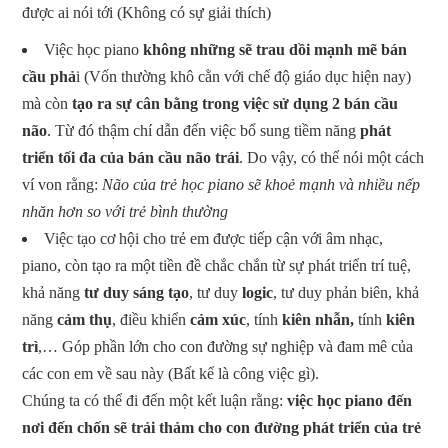
được ai nói tới (Không có sự giải thích)
Việc học piano
không những sẽ trau dồi mạnh mẽ
bán
cầu phả
i (Vốn thường khô cằn với chế độ giáo dục hiện nay)
mà còn
tạo ra sự cân bằng trong việc sử dụng 2 bán cầu
não
. Từ đó thậm chí dẫn đến việc bổ sung tiềm năng
phát
triển tối đa của bán cầu não trái
. Do vậy, có thể nói một cách
ví von rằng:
Não của trẻ học piano sẽ khoẻ mạnh và nhiều nếp
nhăn hơn so với trẻ bình thường
Việc tạo cơ hội cho trẻ em được tiếp cận với âm nhạc,
piano, còn tạo ra một tiền đề chắc chắn từ sự phát triển trí tuệ,
khả năng
tư duy sáng tạo
, tư duy
logic
, tư duy phản biên, khả
năng
cảm thụ
, điều khiển
cảm xúc
, tính
kiên nhẫn,
tính
kiên
trì
,… Góp phần lớn cho con đường sự nghiệp và đam mê của
các con em về sau này (Bất kể là công việc gì).
Chúng ta có thể đi đến một kết luận rằng:
việc học piano đến
nơi đến chốn sẽ trải thảm cho con đường phát triển của trẻ