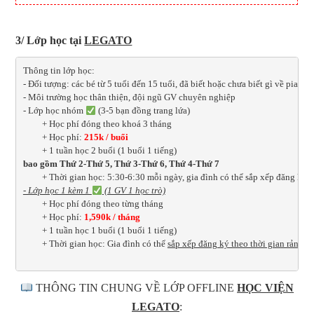
3/ Lớp học tại
LEGATO
Thông tin lớp học: 
- Đối tượng: các bé từ 5 tuổi đến 15 tuổi, đã biết hoặc chưa biết gì về piano
- Môi trường học thân thiện, đội ngũ GV chuyên nghiệp
- Lớp học nhóm 
 (3-5 bạn đồng trang lứa)
         + Học phí đóng theo khoá 3 tháng
         + Học phí: 
215k / buổi 
         + 1 tuần học 2 buổi (1 buổi 1 tiếng) 
bao gồm Thứ 2-Thứ 5, Thứ 3-Thứ 6, Thứ 4-Thứ 7
         + Thời gian học: 5:30-6:30 mỗi ngày, gia đình có thể sắp xếp đăng ký 
- Lớp học 1 kèm 1 
 (1 GV 1 học trò)
         + Học phí đóng theo từng tháng
         + Học phí: 
1,590k / tháng
         + 1 tuần học 1 buổi (1 buổi 1 tiếng)
         + Thời gian học: Gia đình có thể 
sắp xếp đăng ký theo thời gian rảnh

THÔNG TIN CHUNG VỀ LỚP OFFLINE
HỌC VIỆN
LEGATO
: