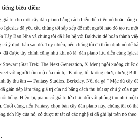
tiếng biểu diễn:
g giá trị cho một cây đàn piano bằng cách biểu diễn trên nó hoặc bằng
lio Iglesias đã yêu cầu chúng tôi sắp xếp để một người nào đó tạo ra mộ
đến Tây Ban Nha và chúng tôi đã liên hệ với Baldwin để hoàn thành việ
 có ý định bán sau đó. Tuy nhiên, nếu chúng tôi đã thẩm định nó để bán 
nó đã được tùy chỉnh cũng như khi nó là đàn piano lưu diễn cùng Iglesi
ick Stewart (Star Trek: The Next Generation, X-Men) ngồi xuống chiếc
 tweet với người hâm mộ của mình, “Không, tôi không chơi, nhưng Bill 
 anh ấy thu âm — Fantasy Studios, Berkeley. Nổi da gà.” Mặc dù cây đ
ã gián tiếp làm tăng giá trị của nó bằng cách thu hút sự chú ý của ng
nổi tiếng. Hiện tại, piano có giá trị lớn hơn đối với phòng thu như một
m. Cuối cùng, nếu Fantasy chọn bán cây đàn piano này, chúng tôi có t
ếng tích lũy của nó, có được từ tất cả các nghệ sĩ đã ghi lại trên nó theo 
: