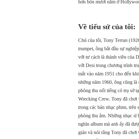
hơn bốn mươi năm ở Hollywood 
Về tiểu sử của tôi:
Chú của tôi, Tony Terran (192
trumpet, ông bắt đầu sự nghiệ
với tư cách là thành viên của 
với Desi trong chương trình tr
mắt vào năm 1951 cho đến khi
những năm 1960, ông cũng là 
phòng thu nổi tiếng có trụ sở t
Wrecking Crew. Tony đã chơi vớ
trong các bản nhạc phim, trên 
phòng thu âm. Những nhạc sĩ b
nghìn album mà anh ấy đã được
giản và nói rằng Tony đã chơi 