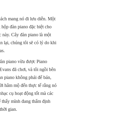
 cách mang nó đi lưu diễn. Một
t hộp đàn piano đặc biệt cho
c này. Cây đàn piano là một
lại, chúng tôi sẽ có lý do khi
as.
 đàn piano vừa được Piano
Evans đã chơi, và tôi ngồi bên
àn piano không phải để bán,
ười hâm mộ đến thực tế rằng nó
 nhạc cụ hoạt động tốt mà các
hể thấy mình đang thẩm định
thời gian.