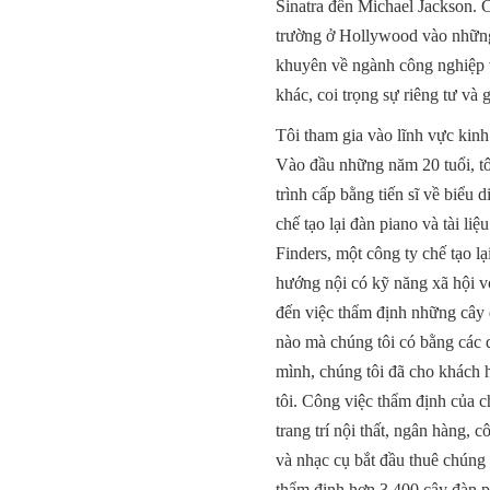
Sinatra đến Michael Jackson. 
trường ở Hollywood vào những 
khuyên về ngành công nghiệp v
khác, coi trọng sự riêng tư và
Tôi tham gia vào lĩnh vực kin
Vào đầu những năm 20 tuổi, tô
trình cấp bằng tiến sĩ về biểu
chế tạo lại đàn piano và tài li
Finders, một công ty chế tạo l
hướng nội có kỹ năng xã hội v
đến việc thẩm định những cây đ
nào mà chúng tôi có bằng các dữ
mình, chúng tôi đã cho khách h
tôi. Công việc thẩm định của c
trang trí nội thất, ngân hàng,
và nhạc cụ bắt đầu thuê chúng 
thẩm định hơn 3.400 cây đàn pia