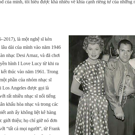
của mình, tôi hiểu được khá nhiều về khía cạnh riêng tư của những n
6–2017), là một nghệ sĩ kèn
p lâu dài của mình vào năm 1946
Dàn nhạc Desi Arnaz, và đã chơi
uyền hình I Love Lucy từ khi ra
 kết thúc vào năm 1961. Trong
một phần của nhóm nhạc sĩ
ại Los Angeles được gọi là
i rất nhiều nhạc sĩ nổi tiếng
sân khấu hòa nhạc và trong các
iết anh ấy không liệt kê hàng
 giới thiệu; họ chỉ giữ nó đơn
với “tất cả mọi người”, từ Frank