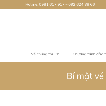
Hotline:
0981 617 917
–
092 624 88 66
Về chúng tôi
Chương trình đào 
Bí mật về