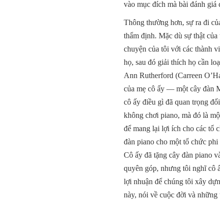
vào mục đích mà bài đánh giá đ
Thông thường hơn, sự ra đi của
thẩm định. Mặc dù sự thật của 
chuyện của tôi với các thành v
họ, sau đó giải thích họ cần l
Ann Rutherford (Carreen O’Hara
của mẹ cô ấy — một cây đàn Ma
cô ấy điều gì đã quan trọng đối
không chơi piano, mà đó là một
để mang lại lợi ích cho các tổ
đàn piano cho một tổ chức phi 
Cô ấy đã tặng cây đàn piano và
quyên góp, nhưng tôi nghĩ cô ấ
lợi nhuận để chúng tôi xây dựn
này, nói về cuộc đời và những 