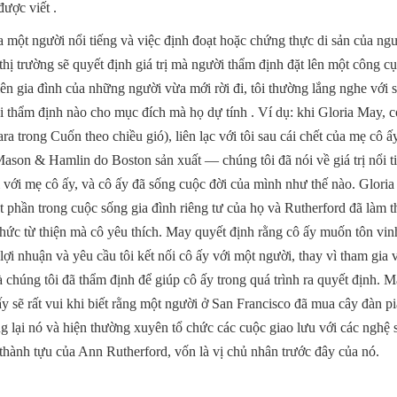
ược viết .
 một người nổi tiếng và việc định đoạt hoặc chứng thực di sản của ngư
thị trường sẽ quyết định giá trị mà người thẩm định đặt lên một công c
iên gia đình của những người vừa mới rời đi, tôi thường lắng nghe với
oại thẩm định nào cho mục đích mà họ dự tính . Ví dụ: khi Gloria May, c
 trong Cuốn theo chiều gió), liên lạc với tôi sau cái chết của mẹ cô ấ
son & Hamlin do Boston sản xuất — chúng tôi đã nói về giá trị nổi ti
 với mẹ cô ấy, và cô ấy đã sống cuộc đời của mình như thế nào. Gloria g
 phần trong cuộc sống gia đình riêng tư của họ và Rutherford đã làm thú
 chức từ thiện mà cô yêu thích. May quyết định rằng cô ấy muốn tôn v
lợi nhuận và yêu cầu tôi kết nối cô ấy với một người, thay vì tham gia 
 chúng tôi đã thẩm định để giúp cô ấy trong quá trình ra quyết định. 
y sẽ rất vui khi biết rằng một người ở San Francisco đã mua cây đàn pi
g lại nó và hiện thường xuyên tổ chức các cuộc giao lưu với các nghệ s
thành tựu của Ann Rutherford, vốn là vị chủ nhân trước đây của nó.