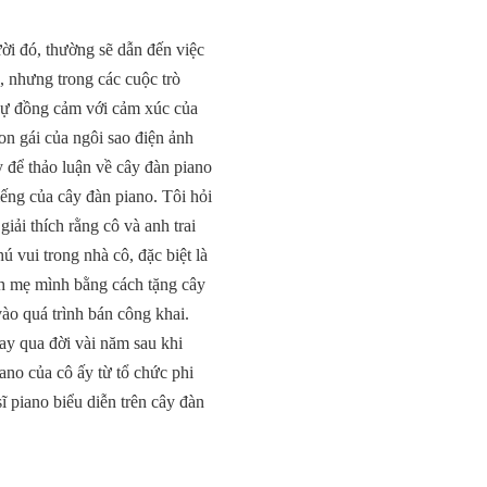
ời đó, thường sẽ dẫn đến việc
ụ, nhưng trong các cuộc trò
 sự đồng cảm với cảm xúc của
on gái của ngôi sao điện ảnh
y để thảo luận về cây đàn piano
ếng của cây đàn piano. Tôi hỏi
iải thích rằng cô và anh trai
 vui trong nhà cô, đặc biệt là
inh mẹ mình bằng cách tặng cây
vào quá trình bán công khai.
May qua đời vài năm sau khi
ano của cô ấy từ tổ chức phi
ĩ piano biểu diễn trên cây đàn