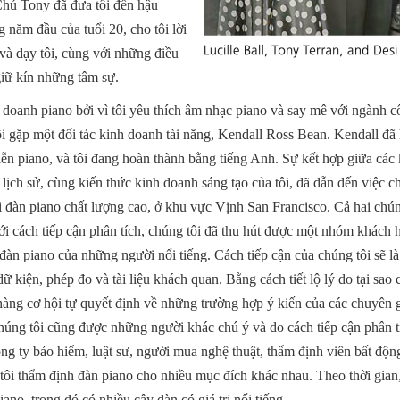
Chú Tony đã đưa tôi đến hậu
năm đầu của tuổi 20, cho tôi lời
à dạy tôi, cùng với những điều
 giữ kín những tâm sự.
h doanh piano bởi vì tôi yêu thích âm nhạc piano và say mê với ngành
i gặp một đối tác kinh doanh tài năng, Kendall Ross Bean. Kendall 
 diễn piano, và tôi đang hoàn thành bằng tiếng Anh. Sự kết hợp giữa các
ệu lịch sử, cùng kiến thức kinh doanh sáng tạo của tôi, đã dẫn đến việc c
ại đàn piano chất lượng cao, ở khu vực Vịnh San Francisco. Cả hai chú
ới cách tiếp cận phân tích, chúng tôi đã thu hút được một nhóm khách 
àn piano của những người nổi tiếng. Cách tiếp cận của chúng tôi sẽ là h
 kiện, phép đo và tài liệu khách quan. Bằng cách tiết lộ lý do tại sao 
àng cơ hội tự quyết định về những trường hợp ý kiến ​​của các chuyên gi
húng tôi cũng được những người khác chú ý và do cách tiếp cận phân t
 công ty bảo hiểm, luật sư, người mua nghệ thuật, thẩm định viên bất độ
tôi thẩm định đàn piano cho nhiều mục đích khác nhau. Theo thời gian,
no, trong đó có nhiều cây đàn có giá trị nổi tiếng.