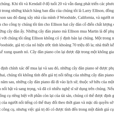
chúng. Khi tôi và Kendall ở độ tuổi 20 và vẫn đang phát triển các ph
t trong những khách hàng ban đầu của chúng tôi là Larry Ellison, đồn
ison sau đó đang xây nhà của mình ở Woodside, California, và người m
 cho công ty chúng tôi tìm cho Ellison hai cây đàn cổ điển chất lượng
ững cây đàn ấy. Những cây đàn piano mà Ellison mua Martin là để phụ
 với chúng tôi rằng Ellison không có ý định bán lại chúng. Một trong 
dside, giá trị của nó hiện ước tính khoảng 70 triệu đô la; nhà thiết kế
kế xung quanh nó. Cây đàn piano còn lại được đặt trong một không gi
m định chính xác để mua lại và sau đó, những cây đàn piano sẽ được ph
hai, chúng tôi không tính đến giá trị nổi tiếng của những cây đàn piano
 năm sau, những cây đàn piano đã đi vào lịch sử, thuộc sở hữu của một
ổi bật và sang trọng, và đã có nhiều nghệ sĩ sử dụng trên chúng. Nếu
ng cụ riêng biệt với phần còn lại của tài sản, chúng có thể được định g
ị của người nổi tiếng có thể thay đổi theo thời gian và mặc dù quyền sở
t công cụ, nhưng việc giá trị đó có được tính đến trong một đánh giá c