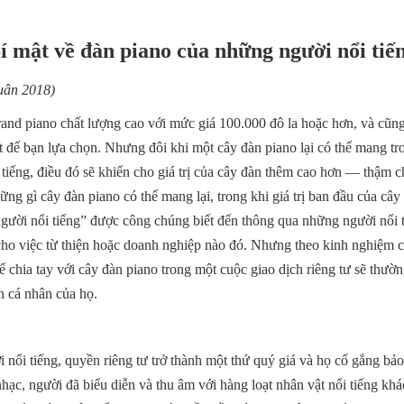
í mật về đàn piano của những người nổi tiế
uân 2018)
nd piano chất lượng cao với mức giá 100.000 đô la hoặc hơn, và cũng 
ốt để bạn lựa chọn. Nhưng đôi khi một cây đàn piano lại có thể mang 
tiếng, điều đó sẽ khiến cho giá trị của cây đàn thêm cao hơn — thậm ch
ng gì cây đàn piano có thể mang lại, trong khi giá trị ban đầu của cây 
gười nổi tiếng” được công chúng biết đến thông qua những người nổi t
cho việc từ thiện hoặc doanh nghiệp nào đó. Nhưng theo kinh nghiệm củ
 chia tay với cây đàn piano trong một cuộc giao dịch riêng tư sẽ thườn
n cá nhân của họ.
nổi tiếng, quyền riêng tư trở thành một thứ quý giá và họ cố gắng bảo
hạc, người đã biểu diễn và thu âm với hàng loạt nhân vật nổi tiếng khác