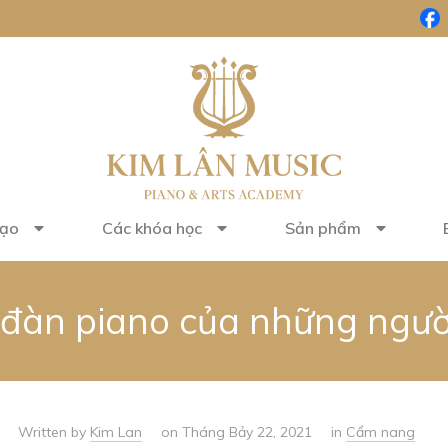
tạo
Các khóa học
Sản phẩm
 đàn piano của những người
Written by
Kim Lan
on Tháng Bảy 22, 2021
in
Cẩm nang