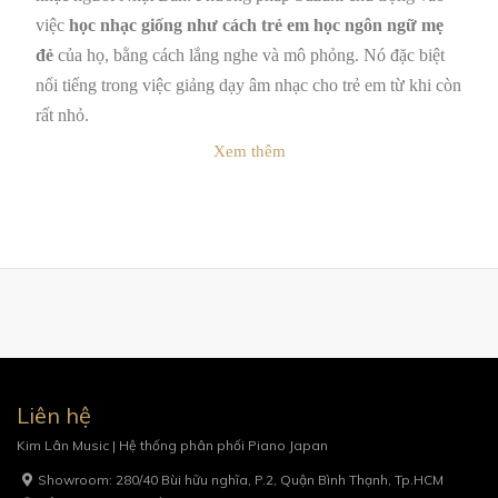
việc
học nhạc giống như cách trẻ em học ngôn ngữ mẹ
đẻ
của họ, bằng cách lắng nghe và mô phỏng. Nó đặc biệt
nổi tiếng trong việc giảng dạy âm nhạc cho trẻ em từ khi còn
rất nhỏ.
Xem thêm
Liên hệ
Kim Lân Music | Hệ thống phân phối Piano Japan
Showroom: 280/40 Bùi hữu nghĩa, P.2, Quận Bình Thạnh, Tp.HCM