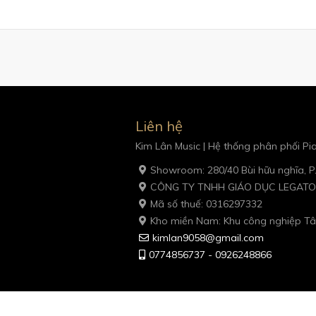
Liên hệ
Kim Lân Music | Hệ thống phân phối P
Showroom: 280/40 Bùi hữu nghĩa, P
CÔNG TY TNHH GIÁO DỤC LEGATO
Mã số thuế: 0316297332
Kho miền Nam: Khu công nghiệp Tâ
kimlan9058@gmail.com
0774856737 - 0926248866