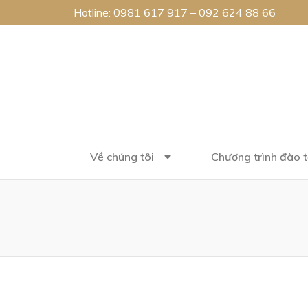
Hotline:
0981 617 917
–
092 624 88 66
Về chúng tôi
Chương trình đào 