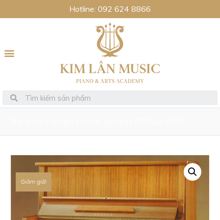
Hotline: 092 624 8866
Trang chủ
/
Upright
/
Apollo Upright
/ APOLLO A330
Giảm giá!