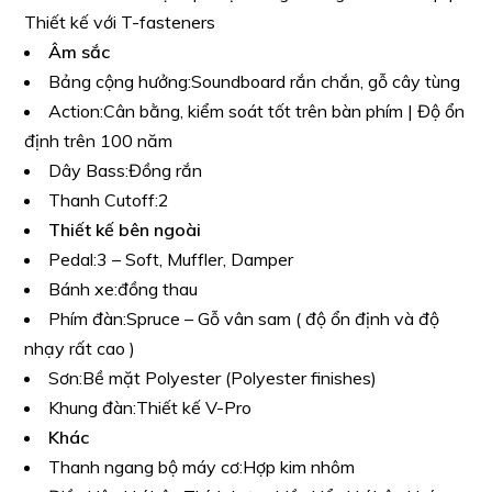
Thiết kế với T-fasteners
Âm sắc
Bảng cộng hưởng:
Soundboard rắn chắn, gỗ cây tùng
Action:
Cân bằng, kiểm soát tốt trên bàn phím | Độ ổn
định trên 100 năm
Dây Bass:
Đồng rắn
Thanh Cutoff:
2
Thiết kế bên ngoài
Pedal:
3 – Soft, Muffler, Damper
Bánh xe:
đồng thau
Phím đàn:
Spruce – Gỗ vân sam ( độ ổn định và độ
nhạy rất cao )
Sơn:
Bề mặt Polyester (Polyester finishes)
Khung đàn:
Thiết kế V-Pro
Khác
Thanh ngang bộ máy cơ:
Hợp kim nhôm