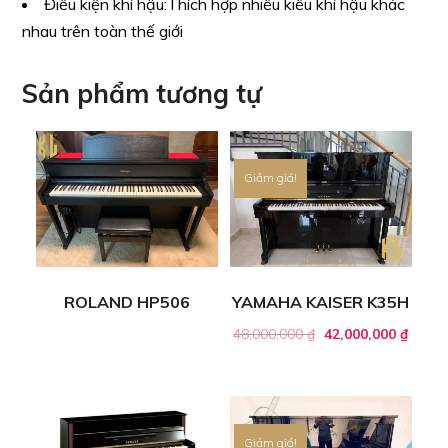
Điều kiện khí hậu:
Thích hợp nhiều kiểu khí hậu khác
nhau trên toàn thế giới
Sản phẩm tương tự
Giảm giá!
ROLAND HP506
YAMAHA KAISER K35H
48,000,000
₫
42,000,000
₫
Giảm giá!