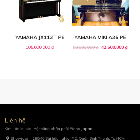
YAMAHA JX113T PE
YAMAHA MIKI A36 PE
105,000,000
₫
58,000,000
₫
42,500,000
₫
Liên hệ
Kim Lân Music | Hệ thống phân phối Piano Japan
Showroom: 280/40 Bùi hữu nghĩa, P.2, Quận Bình Thạnh, Tp.HCM