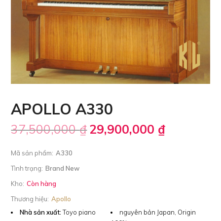
APOLLO A330
37,500,000
₫
29,900,000
₫
Mã sản phẩm:
A330
Tình trạng:
Brand New
Kho:
Còn hàng
Thương hiệu:
Apollo
Nhà sản xuất:
Toyo piano
nguyên bản Japan, Origin