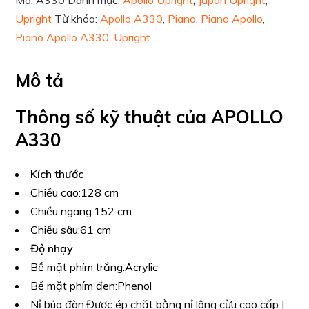
Mã:
A330
Danh mục:
Apollo Upright
,
Japan Upright
,
Upright
Từ khóa:
Apollo A330
,
Piano
,
Piano Apollo
,
Piano Apollo A330
,
Upright
Mô tả
Thông số kỹ thuật của APOLLO
A330
Kích thước
Chiều cao:
128 cm
Chiều ngang:
152 cm
Chiều sâu:
61 cm
Độ nhạy
Bề mặt phím trắng:
Acrylic
Bề mặt phím đen:
Phenol
Nỉ búa đàn:
Được ép chặt bằng nỉ lông cừu cao cấp |