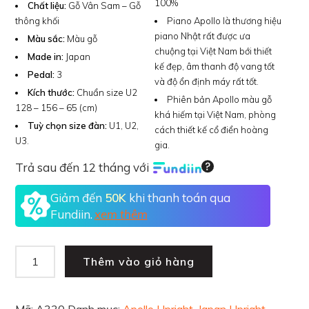
100%
Chất liệu:
Gỗ Vân Sam – Gỗ
thông khối
Piano Apollo là thương hiệu
piano Nhật rất được ưa
Màu sắc:
Màu gỗ
chuộng tại Việt Nam bới thiết
Made in:
Japan
kế đẹp, âm thanh độ vang tốt
Pedal:
3
và độ ổn định máy rất tốt.
Kích thước:
Chuẩn size U2
Phiên bản Apollo màu gỗ
128 – 156 – 65 (cm)
khá hiếm tại Việt Nam, phòng
Tuỳ chọn size đàn:
U1, U2,
cách thiết kế cổ điển hoàng
U3.
gia.
Trả sau đến 12 tháng với
Giảm đến
50K
khi thanh toán qua
Fundiin.
xem thêm
Thêm vào giỏ hàng