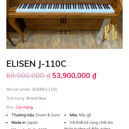
ELISEN J-110C
69,000,000
₫
53,900,000
₫
Mã sản phẩm:
ELISEN J-110C
Tình trạng:
Brand New
Kho:
Còn hàng
Thương hiệu:
Elisen & Sons
Màu:
Nâu gỗ
Made in:
Japan
Với thiết kế cùng chất âm
thiên hướng cổ điển, piano