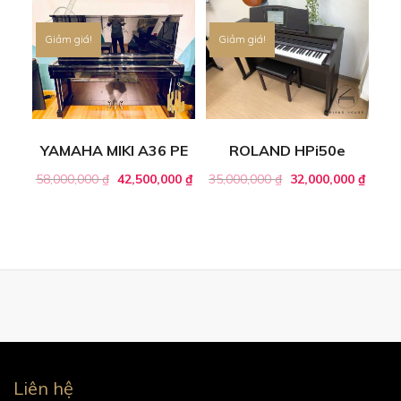
Giảm giá!
Giảm giá!
YAMAHA MIKI A36 PE
ROLAND HPi50e
58,000,000
₫
42,500,000
₫
35,000,000
₫
32,000,000
₫
Liên hệ