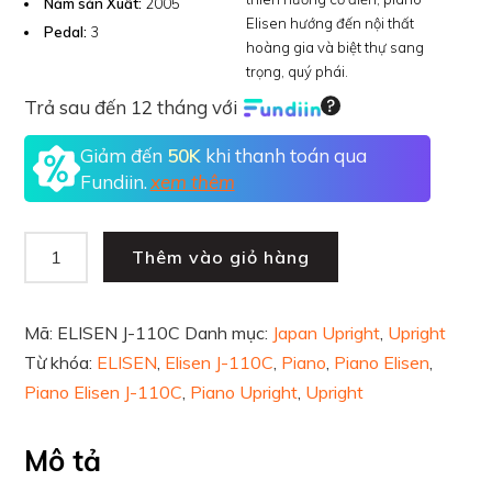
Năm sản Xuất:
2005
Elisen hướng đến nội thất
Pedal:
3
hoàng gia và biệt thự sang
trọng, quý phái.
Trả sau đến 12 tháng với
Giảm đến
50K
khi thanh toán qua
Fundiin.
xem thêm
Thêm vào giỏ hàng
Mã:
ELISEN J-110C
Danh mục:
Japan Upright
,
Upright
Từ khóa:
ELISEN
,
Elisen J-110C
,
Piano
,
Piano Elisen
,
Piano Elisen J-110C
,
Piano Upright
,
Upright
Mô tả