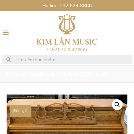
Hotline: 092 624 8866
Trang chủ
/
Upright
/
Japan Upright
/ ELISEN J-110C
Giảm giá!