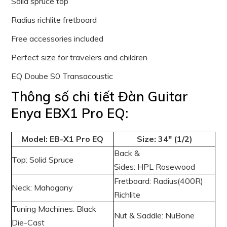
Solid spruce top
Radius richlite fretboard
Free accessories included
Perfect size for travelers and children
EQ Doube S0 Transacoustic
Thông số chi tiết Đàn Guitar
Enya EBX1 Pro EQ:
Model: EB-X1 Pro EQ
Size: 34″ (1/2)
Back &
Top: Solid Spruce
Sides: HPL Rosewood
Fretboard: Radius(400R)
Neck: Mahogany
Richlite
Tuning Machines: Black
Nut & Saddle: NuBone
Die-Cast