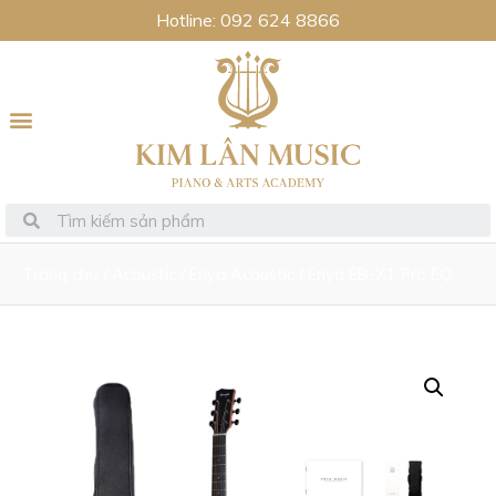
Hotline: 092 624 8866
Trang chủ
/
Acoustic
/
Enya Acoustic
/ Enya EB-X1 Pro EQ