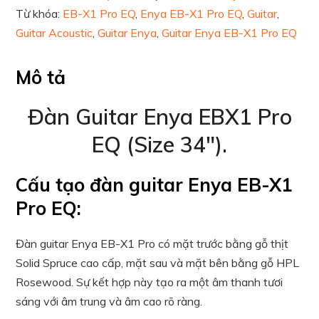
Từ khóa:
EB-X1 Pro EQ
,
Enya EB-X1 Pro EQ
,
Guitar
,
Guitar Acoustic
,
Guitar Enya
,
Guitar Enya EB-X1 Pro EQ
Mô tả
Đàn Guitar Enya EBX1 Pro
EQ (Size 34″).
Cấu tạo đàn guitar Enya EB-X1
Pro EQ:
Đàn guitar Enya EB-X1 Pro có mặt trước bằng gỗ thịt
Solid Spruce cao cấp, mặt sau và mặt bên bằng gỗ HPL
Rosewood. Sự kết hợp này tạo ra một âm thanh tươi
sáng với âm trung và âm cao rõ ràng.