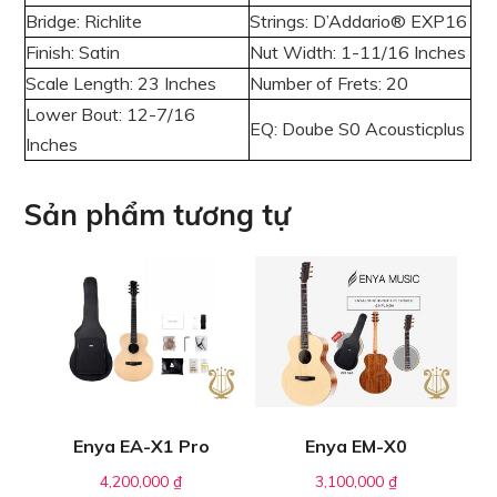
Bridge: Richlite
Strings: D’Addario® EXP16
Finish: Satin
Nut Width: 1-11/16 Inches
Scale Length: 23 Inches
Number of Frets: 20
Lower Bout: 12-7/16
EQ: Doube S0 Acousticplus
Inches
Sản phẩm tương tự
Enya EA-X1 Pro
Enya EM-X0
4,200,000
₫
3,100,000
₫