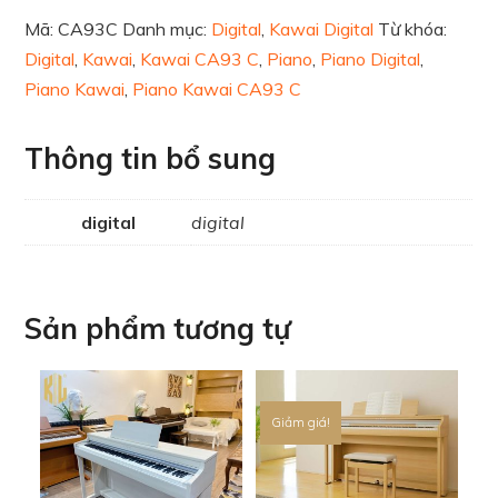
Mã:
CA93C
Danh mục:
Digital
,
Kawai Digital
Từ khóa:
Digital
,
Kawai
,
Kawai CA93 C
,
Piano
,
Piano Digital
,
Piano Kawai
,
Piano Kawai CA93 C
Thông tin bổ sung
digital
digital
Sản phẩm tương tự
Giảm giá!