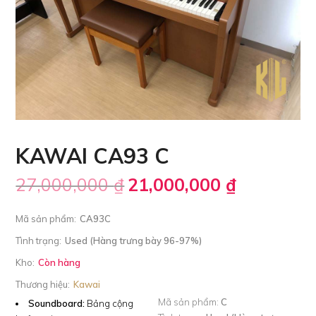
KAWAI CA93 C
27,000,000
₫
21,000,000
₫
Mã sản phẩm:
CA93C
Tình trạng:
Used (Hàng trưng bày 96-97%)
Kho:
Còn hàng
Thương hiệu:
Kawai
Mã sản phẩm:
C
Soundboard:
Bảng cộng