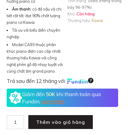
Tình trạng:
Used (Hàng trưng
hưởng piano cơ
bày 96-97%)
Âm thanh:
có độ sâu và chi
Kho:
Còn hàng
tiết rất tốt, đạt 90% chất lượng
Thương hiệu:
Kawai
piano cơ Kawai.
Tối ưu với biểu diễn chuyên
nghiệp.
Model CA93 thuộc phân
khúc piano điện cao cấp nhất
thương hiệu Kawai với công
nghệ phím gỗ độ nhạy tuyệt vời
cùng chất âm grand piano.
Trả sau đến 12 tháng với
Giảm đến
50K
khi thanh toán qua
Fundiin.
xem thêm
Thêm vào giỏ hàng