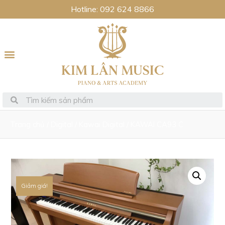
Hotline: 092 624 8866
Trang chủ
/
Digital
/
Kawai Digital
/ KAWAI CA93 C
Giảm giá!