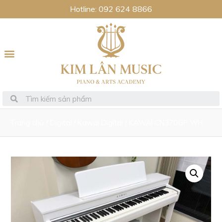
Hotline: 092 624 8866
Trang chủ
/
Digital
/
Kawai Digital
/ KAWAI CN370GP WH