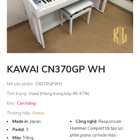
KAWAI CN370GP WH
Mã sản phẩm:
CN370GPWH
Tình trạng:
Used (Hàng trưng bày 96-97%)
Kho:
Còn hàng
Thương hiệu:
Kawai
Made in:
Japan
Công nghệ:
Responsize
Hammer Compart tái tạo lực
Pedal:
3
phím piano cơ hoàn hảo.
Màu:
Trắng