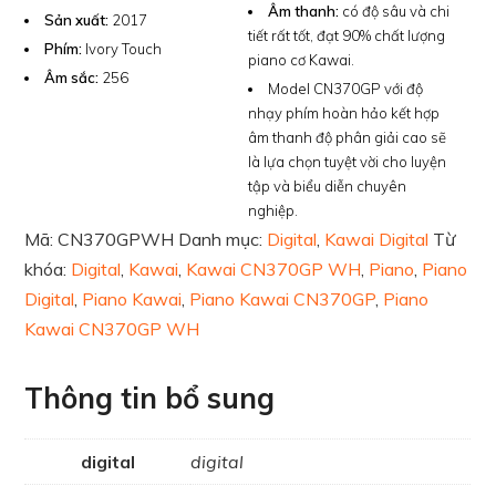
Âm thanh:
có độ sâu và chi
Sản xuất:
2017
tiết rất tốt, đạt 90% chất lượng
Phím:
Ivory Touch
piano cơ Kawai.
Âm sắc:
256
Model CN370GP với độ
nhạy phím hoàn hảo kết hợp
âm thanh độ phân giải cao sẽ
là lựa chọn tuyệt vời cho luyện
tập và biểu diễn chuyên
nghiệp.
Mã:
CN370GPWH
Danh mục:
Digital
,
Kawai Digital
Từ
khóa:
Digital
,
Kawai
,
Kawai CN370GP WH
,
Piano
,
Piano
Digital
,
Piano Kawai
,
Piano Kawai CN370GP
,
Piano
Kawai CN370GP WH
Thông tin bổ sung
digital
digital