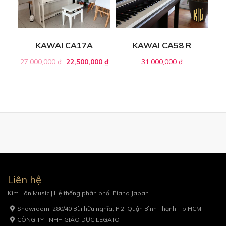
KAWAI CA17A
KAWAI CA58 R
27,000,000
₫
22,500,000
₫
31,000,000
₫
Liên hệ
Kim Lân Music | Hệ thống phân phối Piano Japan
Showroom: 280/40 Bùi hữu nghĩa, P.2, Quận Bình Thạnh, Tp.HCM
CÔNG TY TNHH GIÁO DỤC LEGATO