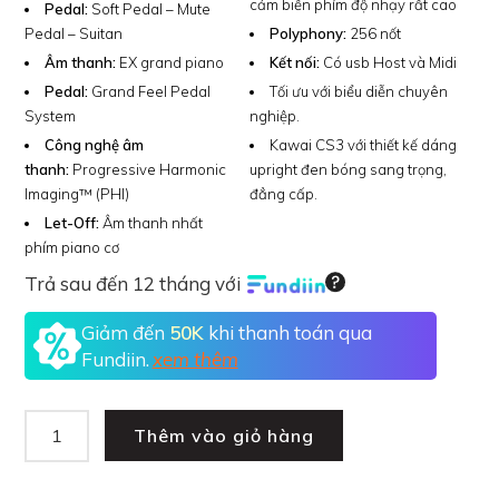
cảm biến phím độ nhạy rất cao
Pedal:
Soft Pedal – Mute
Pedal – Suitan
Polyphony:
256 nốt
Âm thanh:
EX grand piano
Kết nối:
Có usb Host và Midi
Pedal:
Grand Feel Pedal
Tối ưu với biểu diễn chuyên
System
nghiệp.
Công nghệ âm
Kawai CS3 với thiết kế dáng
thanh:
Progressive Harmonic
upright đen bóng sang trọng,
Imaging™ (PHI)
đẳng cấp.
Let-Off:
Âm thanh nhất
phím piano cơ
Trả sau đến 12 tháng với
Giảm đến
50K
khi thanh toán qua
Fundiin.
xem thêm
Thêm vào giỏ hàng