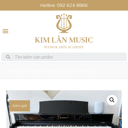
Hotline: 092 624 8866
Trang chủ
/
Digital
/
Kawai Digital
/ KAWAI CS3
Giảm giá!