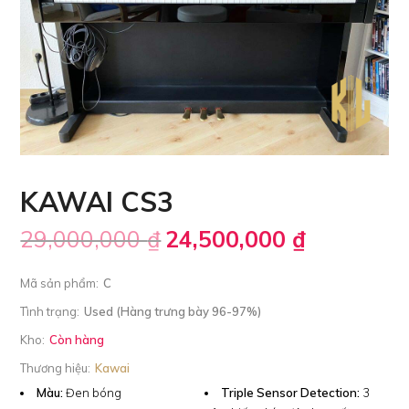
KAWAI CS3
29,000,000
₫
24,500,000
₫
Mã sản phẩm:
C
Tình trạng:
Used (Hàng trưng bày 96-97%)
Kho:
Còn hàng
Thương hiệu:
Kawai
Màu:
Đen bóng
Triple Sensor Detection:
3