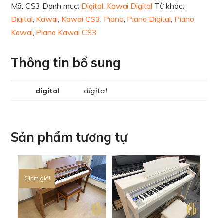
Mã:
CS3
Danh mục:
Digital
,
Kawai Digital
Từ khóa:
Digital
,
Kawai
,
Kawai CS3
,
Piano
,
Piano Digital
,
Piano
Kawai
,
Piano Kawai CS3
Thông tin bổ sung
digital
digital
Sản phẩm tương tự
Giảm giá!