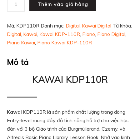
Thêm vào giỏ hàng
Mã:
KDP110R
Danh mục:
Digital
,
Kawai Digital
Từ khóa:
Digital
,
Kawai
,
Kawai KDP-110R
,
Piano
,
Piano Digital
,
Piano Kawai
,
Piano Kawai KDP-110R
Mô tả
KAWAI KDP110R
————
Kawai KDP110R
là sản phẩm chất lượng trong dòng
Entry-level mang đầy đủ tính năng hỗ trợ cho việc học
đàn với 3 bộ Giáo trình của Burgmüllerand, Czerny, và
Alfred’s Basic Piano Library Lesson Book. Nhờ vào kinh