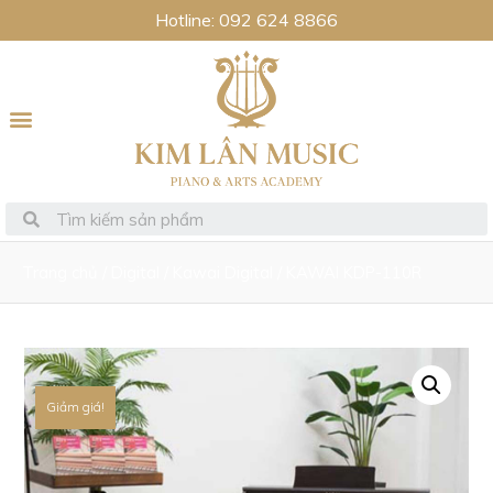
Hotline: 092 624 8866
Trang chủ
/
Digital
/
Kawai Digital
/ KAWAI KDP-110R
Giảm giá!