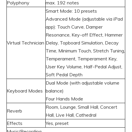
Polyphony
max. 192 notes
Smart Mode: 10 presets
Advanced Mode (adjustable via iPad
app): Touch Curve, Damper
Resonance, Key-off Effect, Hammer
Virtual Technician
Delay, Topboard Simulation, Decay
Time, Minimum Touch, Stretch Tuning,
Temperament, Temperament Key,
User Key Volume, Half-Pedal Adjust,
Soft Pedal Depth
Dual Mode (with adjustable volume
Keyboard Modes
balance)
Four Hands Mode
Room, Lounge, Small Hall, Concert
Reverb
Hall, Live Hall, Cathedral
Effects
Yes, preset
Music/Recording