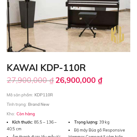
KAWAI KDP-110R
27,900,000
₫
26,900,000
₫
Mã sản phẩm:
KDP110R
Tình trạng:
Brand New
Kho:
Còn hàng
Kích thước:
85,5 – 136 –
Trọng lượng:
39 kg
40,5 cm
Bộ máy Búa gõ Responsive
Âm thanh được lấy mẫu từ
Hammer Compact II cảm biến