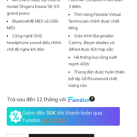
model Shigeru Kawai SK-EX
3 điểm
grand piano
Tính năng Flexible Virtual
Bluetooth® MIDI và USB-
Technician chỉnh được chất
MIDI
tiếng
Công nghệ SHS
Giáo trình Burgmüller,
headphone sound điều chỉnh
Czerny, Beyer etudes và
chế độ nghe khi đàn
Alfred được tích hợp sẵn
Hệ thống loa công suất
mạnh 40W
Thùng đàn được hoàn thiện
bởi lớp Gỗ Rosewood chất
lượng cao
Trả sau đến 12 tháng với
Giảm đến
50K
khi thanh toán qua
Fundiin.
xem thêm