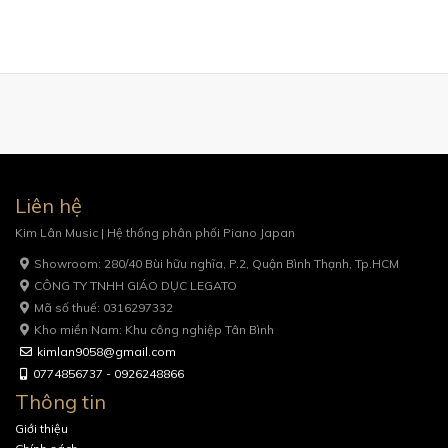
Liên hệ
Kim Lân Music | Hệ thống phân phối Piano Japan
Showroom: 280/40 Bùi hữu nghĩa, P.2, Quận Bình Thạnh, Tp.HCM
CÔNG TY TNHH GIÁO DỤC LEGATO
Mã số thuế: 0316297332
Kho miền Nam: Khu công nghiệp Tân Bình
kimlan9058@gmail.com
0774856737 - 0926248866
Thông tin
Giới thiệu