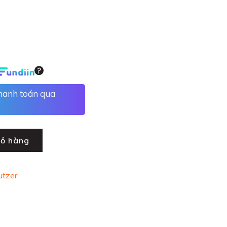
thanh toán qua
iỏ hàng
utzer