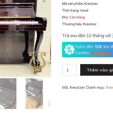
Mã sản phẩm: Kreutzer
Tình trạng:
Used
Kho:
Còn hàng
Thương hiệu:
Kreutzer
Trả sau đến 12 tháng với
Giảm đến
50K
khi 
Fundiin.
xem thêm
Thêm vào g
Mã:
Kreutzer
Danh mục:
Kre