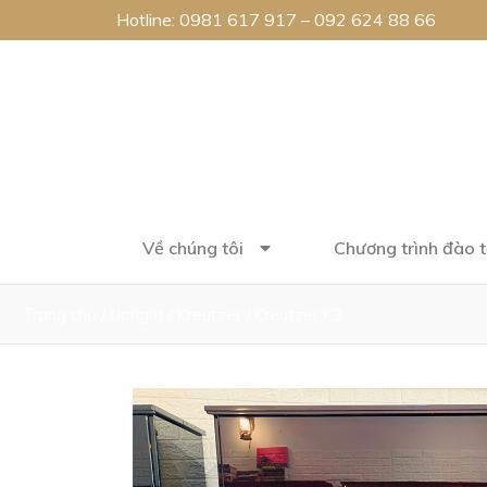
Hotline:
0981 617 917
–
092 624 88 66
Về chúng tôi
Chương trình đào 
Trang chủ
/
Upright
/
Kreutzer
/ Kreutzer K3