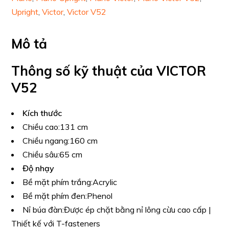
Upright
,
Victor
,
Victor V52
Mô tả
Thông số kỹ thuật của VICTOR
V52
Kích thước
Chiều cao:
131 cm
Chiều ngang:
160 cm
Chiều sâu:
65 cm
Độ nhạy
Bề mặt phím trắng:
Acrylic
Bề mặt phím đen:
Phenol
Nỉ búa đàn:
Được ép chặt bằng nỉ lông cừu cao cấp |
Thiết kế với T-fasteners