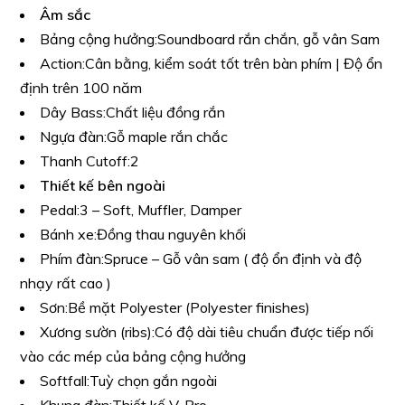
Âm sắc
Bảng cộng hưởng:
Soundboard rắn chắn, gỗ vân Sam
Action:
Cân bằng, kiểm soát tốt trên bàn phím | Độ ổn
định trên 100 năm
Dây Bass:
Chất liệu đồng rắn
Ngựa đàn:
Gỗ maple rắn chắc
Thanh Cutoff:
2
Thiết kế bên ngoài
Pedal:
3 – Soft, Muffler, Damper
Bánh xe:
Đồng thau nguyên khối
Phím đàn:
Spruce – Gỗ vân sam ( độ ổn định và độ
nhạy rất cao )
Sơn:
Bề mặt Polyester (Polyester finishes)
Xương sườn (ribs):
Có độ dài tiêu chuẩn được tiếp nối
vào các mép của bảng cộng hưởng
Softfall:
Tuỳ chọn gắn ngoài