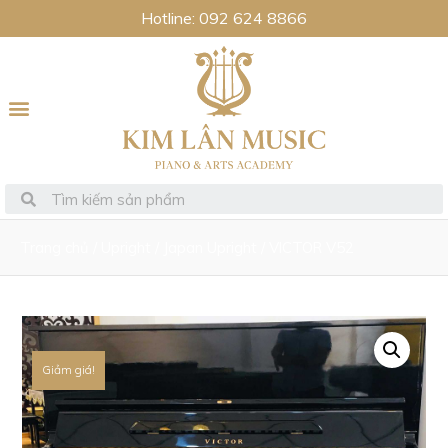
Hotline: 092 624 8866
Trang chủ
/
Upright
/
Japan Upright
/ VICTOR V52
Giảm giá!