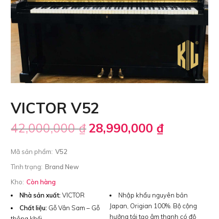
VICTOR V52
42,000,000
₫
28,990,000
₫
Mã sản phẩm:
V52
Tình trạng:
Brand New
Kho:
Còn hàng
Nhà sản xuất:
VICTOR
Nhập khẩu nguyên bản
Japan, Origian 100%. Bộ cộng
Chất liệu:
Gỗ Vân Sam – Gỗ
hưởng tái tạo âm thanh có độ
thông khối