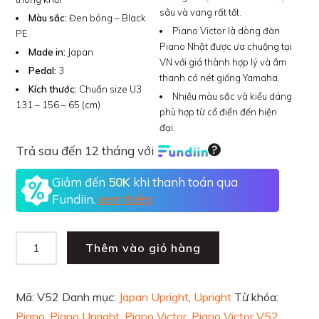
sâu và vang rất tốt.
Màu sắc:
Đen bóng – Black
Piano Victor là dòng đàn
PE
Piano Nhật được ưa chuộng tại
Made in:
Japan
VN với giá thành hợp lý và âm
Pedal:
3
thanh có nét giống Yamaha.
Kích thước:
Chuẩn size U3
Nhiều màu sắc và kiểu dáng
131 – 156 – 65 (cm)
phù hợp từ cổ điển đến hiện
đại.
Trả sau đến 12 tháng với
Giảm đến
50K
khi thanh toán qua
Fundiin.
xem thêm
Thêm vào giỏ hàng
Mã:
V52
Danh mục:
Japan Upright
,
Upright
Từ khóa:
Piano
,
Piano Upright
,
Piano Victor
,
Piano Victor V52
,