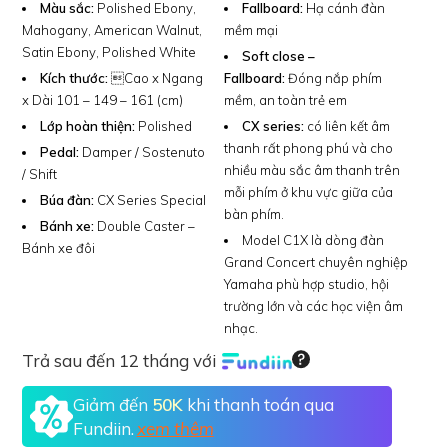
Màu sắc:
Polished Ebony,
Fallboard:
Hạ cánh đàn
Mahogany, American Walnut,
mềm mại
Satin Ebony, Polished White
Soft close –
Kích thước:
Cao x Ngang
Fallboard:
Đóng nắp phím
x Dài 101 – 149 – 161 (cm)
mềm, an toàn trẻ em
Lớp hoàn thiện:
Polished
CX series:
có liên kết âm
thanh rất phong phú và cho
Pedal:
Damper / Sostenuto
nhiều màu sắc âm thanh trên
/ Shift
mỗi phím ở khu vực giữa của
Búa đàn:
CX Series Special
bàn phím.
Bánh xe:
Double Caster –
Model C1X là dòng đàn
Bánh xe đôi
Grand Concert chuyên nghiệp
Yamaha phù hợp studio, hội
trường lớn và các học viện âm
nhạc.
Trả sau đến 12 tháng với
Giảm đến
50K
khi thanh toán qua
Fundiin.
xem thêm