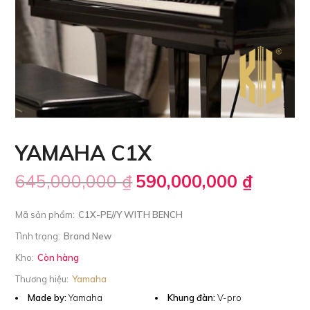
YAMAHA C1X
645,000,000
₫
590,000,000
₫
Mã sản phẩm:
C1X-PE//Y WITH BENCH
Tình trạng:
Brand New
Kho:
Còn hàng
Thương hiệu:
Yamaha
Made by:
Yamaha
Khung đàn:
V-pro