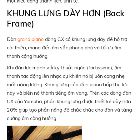
một kiểu dáng thanh lịch, tinh tế.
KHUNG LƯNG DÀY HƠN (Back
Frame)
Đàn
grand piano
dòng CX có khung lưng dày để hỗ trợ
cải thiện, mang đến âm sắc phong phú và tối ưu âm
thanh cộng hưởng.
Khi đàn lực mạnh với kỹ thuật ngón (fortissimo), âm
thanh tác động lên nhạc cụ khiến nó bị uốn cong nhẹ,
mất năng lượng. Khung lưng của đàn piano hấp thụ lực
này và biến nó thành tiếng âm vang. Trên các dòng đàn
CX của Yamaha, phần khung lưng được thiết kế dày hơn
20% giúp tạo phần nâng đỡ chắc chắc cho đàn và tăng
cường âm cộng hưởng.