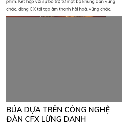
phím. Kết hợp với sự bổ trợ từ một bộ khung đàn vững
chắc, dòng CX tái tạo âm thanh hài hoà, vững chắc.
BÚA DỰA TRÊN CÔNG NGHỆ
ĐÀN CFX LỪNG DANH