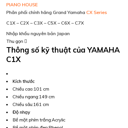
PIANO HOUSE
Phân phối chính hãng Grand Yamaha
CX Series
C1X – C2X – C3X – C5X – C6X – C7X
Nhập khẩu nguyên bản Japan
Thu gọn
Thông số kỹ thuật của YAMAHA
C1X
Kích thước
Chiều cao:
101 cm
Chiều ngang:
149 cm
Chiều sâu:
161 cm
Độ nhạy
Bề mặt phím trắng:
Acrylic
Bề mặt phím đen:
Phenol