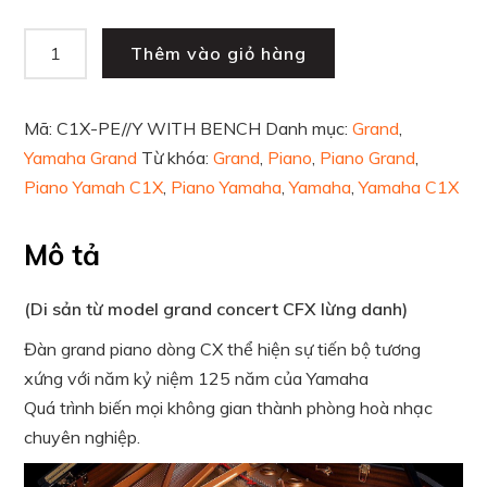
Thêm vào giỏ hàng
Mã:
C1X-PE//Y WITH BENCH
Danh mục:
Grand
,
Yamaha Grand
Từ khóa:
Grand
,
Piano
,
Piano Grand
,
Piano Yamah C1X
,
Piano Yamaha
,
Yamaha
,
Yamaha C1X
Mô tả
(Di sản từ model grand concert CFX lừng danh)
Đàn grand piano dòng CX thể hiện sự tiến bộ tương
xứng với năm kỷ niệm 125 năm của Yamaha
Quá trình biến mọi không gian thành phòng hoà nhạc
chuyên nghiệp.