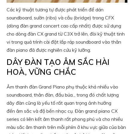
Các kỹ thuật tương tự được phát triển để dán
soundboard, sườn (
ribs
) và cầu (
bridge
) trong CFX
(dòng đàn grand concert cao cấp nhất) được sử dụng
cho dòng đàn CX grand từ C3X trở lên, đòi kỹ thuật tinh
vi trong quá trình cài đặt lắp ráp soundboard vào thân
đàn piano đã được nghiên cứu kỹ lưỡng.
DÂY ĐÀN TẠO ÂM SẮC HÀI
HOÀ, VỮNG CHẮC
Âm thanh đàn Grand Piano phụ thuộc khá nhiều vào
soundboard, thân đàn, đầu búa.., trong đó chất lượng
dây đàn cũng là yếu tố rất quan trọng ảnh hưởng
đến âm sắc và độ bền nhạc cụ. Đàn grand piano CX
series có liên kết âm thanh rất phong phú và cho nhiều
màu sắc âm thanh trên mỗi phím ở khu vực giữa của bàn