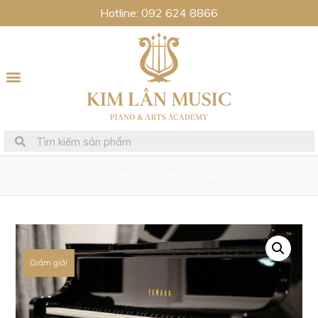
Hotline: 092 624 8866
Trang chủ
/
Grand
/
Yamaha Grand
/ YAMAHA C1X
Giảm giá!