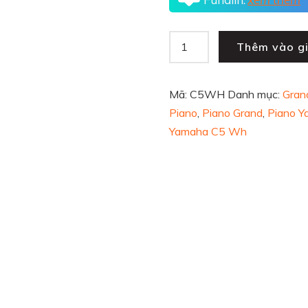
Thêm vào g
Mã:
C5WH
Danh mục:
Gran
Piano
,
Piano Grand
,
Piano 
Yamaha C5 Wh