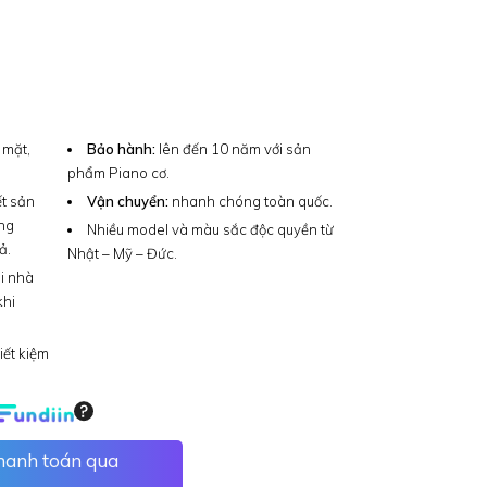
 mặt,
Bảo hành:
lên đến 10 năm với sản
phẩm Piano cơ.
t sản
Vận chuyển:
nhanh chóng toàn quốc.
ng
Nhiều model và màu sắc độc quyền từ
ả.
Nhật – Mỹ – Đức.
i nhà
khi
iết kiệm
thanh toán qua