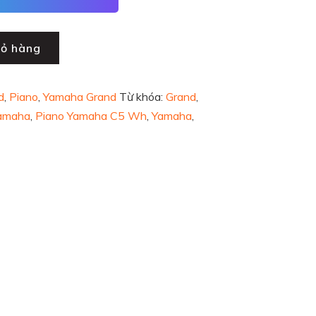
iỏ hàng
d
,
Piano
,
Yamaha Grand
Từ khóa:
Grand
,
Yamaha
,
Piano Yamaha C5 Wh
,
Yamaha
,