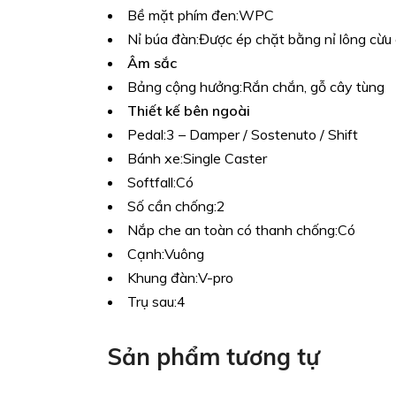
Bề mặt phím đen:
WPC
Nỉ búa đàn:
Được ép chặt bằng nỉ lông cừu
Âm sắc
Bảng cộng hưởng:
Rắn chắn, gỗ cây tùng
Thiết kế bên ngoài
Pedal:
3 – Damper / Sostenuto / Shift
Bánh xe:
Single Caster
Softfall:
Có
Số cần chống:
2
Nắp che an toàn có thanh chống:
Có
Cạnh:
Vuông
Khung đàn:
V-pro
Trụ sau:
4
Sản phẩm tương tự