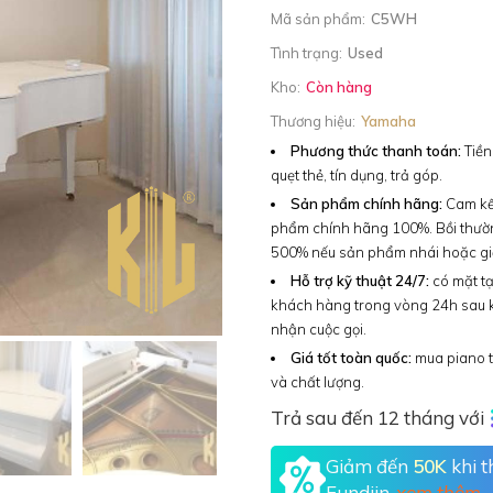
Mã sản phẩm:
C5WH
Tình trạng:
Used
Kho:
Còn hàng
Thương hiệu:
Yamaha
Phương thức thanh toán:
Tiền
quẹt thẻ, tín dụng, trả góp.
Sản phẩm chính hãng:
Cam kế
phẩm chính hãng 100%. Bồi thườ
500% nếu sản phẩm nhái hoặc gi
Hỗ trợ kỹ thuật 24/7:
có mặt tạ
khách hàng trong vòng 24h sau 
nhận cuộc gọi.
Giá tốt toàn quốc:
mua piano t
và chất lượng.
Trả sau đến 12 tháng với
Giảm đến
50K
khi 
Fundiin.
xem thêm