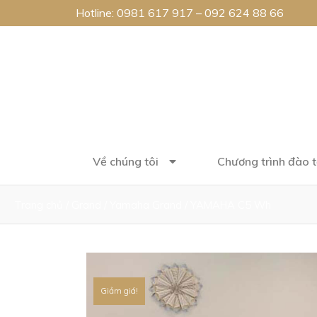
Hotline:
0981 617 917
–
092 624 88 66
Về chúng tôi
Chương trình đào 
Trang chủ
/
Grand
/
Yamaha Grand
/ YAMAHA C5 Wh
Giảm giá!