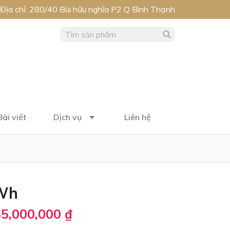
Địa chỉ: 280/40 Bùi hữu nghĩa P2 Q Bình Thạnh
Bài viết
Dịch vụ
Liên hệ
Wh
5,000,000
₫