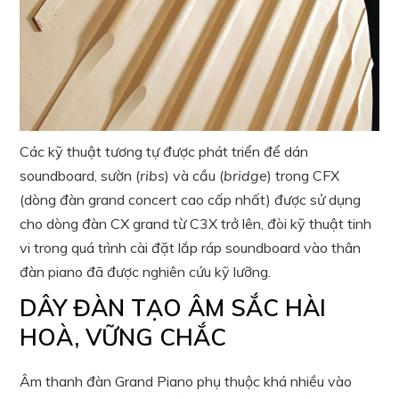
Các kỹ thuật tương tự được phát triển để dán
soundboard, sườn (
ribs
) và cầu (
bridge
) trong CFX
(dòng đàn grand concert cao cấp nhất) được sử dụng
cho dòng đàn CX grand từ C3X trở lên, đòi kỹ thuật tinh
vi trong quá trình cài đặt lắp ráp soundboard vào thân
đàn piano đã được nghiên cứu kỹ lưỡng.
DÂY ĐÀN TẠO ÂM SẮC HÀI
HOÀ, VỮNG CHẮC
Âm thanh đàn Grand Piano phụ thuộc khá nhiều vào