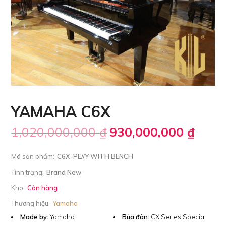
YAMAHA C6X
1,020,000,000
₫
930,000,000
₫
Mã sản phẩm:
C6X-PE//Y WITH BENCH
Tình trạng:
Brand New
Kho:
Còn hàng
Thương hiệu:
Yamaha
Made by:
Yamaha
Búa đàn:
CX Series Special