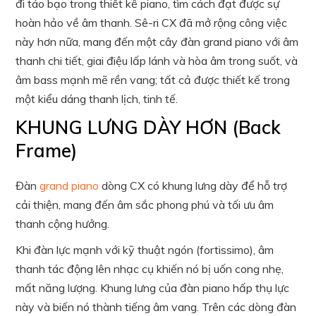
đi táo bạo trong thiết kế piano, tìm cách đạt được sự
hoàn hảo về âm thanh. Sê-ri CX đã mở rộng công việc
này hơn nữa, mang đến một cây đàn grand piano với âm
thanh chi tiết, giai điệu lấp lánh và hòa âm trong suốt, và
âm bass mạnh mẽ rền vang; tất cả được thiết kế trong
một kiểu dáng thanh lịch, tinh tế.
KHUNG LƯNG DÀY HƠN (Back
Frame)
Đàn
grand piano
dòng CX có khung lưng dày để hỗ trợ
cải thiện, mang đến âm sắc phong phú và tối ưu âm
thanh cộng hưởng.
Khi đàn lực mạnh với kỹ thuật ngón (fortissimo), âm
thanh tác động lên nhạc cụ khiến nó bị uốn cong nhẹ,
mất năng lượng. Khung lưng của đàn piano hấp thụ lực
này và biến nó thành tiếng âm vang. Trên các dòng đàn