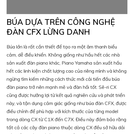
BÚA DỰA TRÊN CÔNG NGHỆ
ĐÀN CFX LỪNG DANH
Búa lớn là rất cần thiết để tạo ra một âm thanh biểu
cảm, dễ điều khiển. Không giống như hầu hết các nhà
sản xuất đàn piano khác, Piano Yamaha sản xuất hầu
hết các linh kiện chất lượng cao của riêng mình và không
ngừng tìm kiếm những cách thức mới cải tiến đầu búa
đàn piano trở nên mạnh mẽ và đàn hồi tốt. Sê-ri CX
cũng được hưởng lợi từ kết quả nghiên cứu và phát triển
này, và tận dụng cảm giác giống như búa đàn CFX, được
điều chỉnh để phù hợp với kích thước của từng model
trong dòng CX từ C1X đến C7X. Điều này đảm bảo rằng
tất cả các cây đàn piano thuộc dòng CX đều sở hữu dải