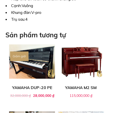
Cạnh:
Vuông
Khung đàn:
V-pro
Trụ sau:
4
Sản phẩm tương tự
Giảm giá!
YAMAHA DUP-20 PE
YAMAHA M2 SM
32,000,000
₫
28,000,000
₫
115,000,000
₫