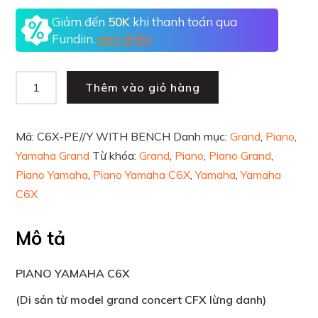
Giảm đến
50K
khi thanh toán qua
Fundiin.
xem thêm
Thêm vào giỏ hàng
Mã:
C6X-PE//Y WITH BENCH
Danh mục:
Grand
,
Piano
,
Yamaha Grand
Từ khóa:
Grand
,
Piano
,
Piano Grand
,
Piano Yamaha
,
Piano Yamaha C6X
,
Yamaha
,
Yamaha
C6X
Mô tả
PIANO YAMAHA C6X
(Di sản từ model grand concert CFX lừng danh)