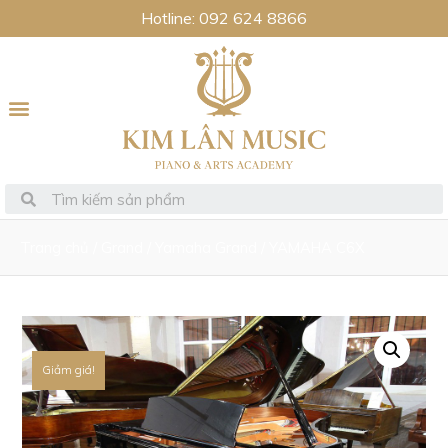
Hotline: 092 624 8866
Trang chủ
/
Grand
/
Yamaha Grand
/ YAMAHA C6X
Giảm giá!