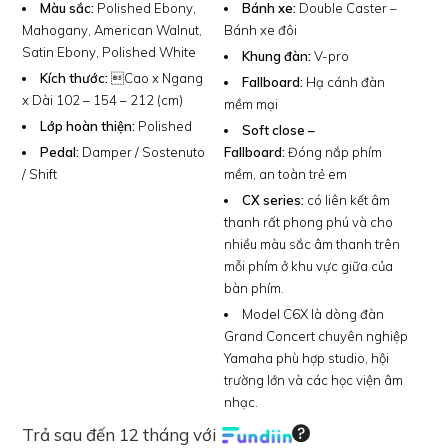
Màu sắc:
Polished Ebony,
Bánh xe:
Double Caster –
Mahogany, American Walnut,
Bánh xe đôi
Satin Ebony, Polished White
Khung đàn:
V-pro
Kích thước:
Cao x Ngang
Fallboard:
Hạ cánh đàn
x Dài 102 – 154 – 212 (cm)
mềm mại
Lớp hoàn thiện:
Polished
Soft close –
Pedal:
Damper / Sostenuto
Fallboard:
Đóng nắp phím
/ Shift
mềm, an toàn trẻ em
CX series:
có liên kết âm
thanh rất phong phú và cho
nhiều màu sắc âm thanh trên
mỗi phím ở khu vực giữa của
bàn phím.
Model C6X là dòng đàn
Grand Concert chuyên nghiệp
Yamaha phù hợp studio, hội
trường lớn và các học viện âm
nhạc.
Trả sau đến 12 tháng với