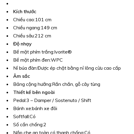
Kích thước
Chiều cao:
101 cm
Chiều ngang:
149 cm
Chiều sâu:
212 cm
Độ nhạy
Bề mặt phím trắng:
Ivorite®
Bề mặt phím đen:
WPC
Nỉ búa đàn:
Được ép chặt bằng nỉ lông cừu cao cấp
Âm sắc
Bảng cộng hưởng:
Rắn chắn, gỗ cây tùng
Thiết kế bên ngoài
Pedal:
3 – Damper / Sostenuto / Shift
Bánh xe:
bánh xe đôi
Softfall:
Có
Số cần chống:
2
Nắp che an toàn có thanh chống:
Có