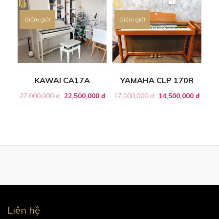
Giảm giá!
Giảm giá!
KAWAI CA17A
YAMAHA CLP 170R
27,000,000
₫
22,500,000
₫
17,000,000
₫
14,500,000
₫
Liên hệ