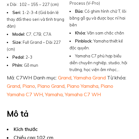
Process (V-Pro)
x Dài : 102 – 155 – 227 (cm)
Búa:
Có ghim hình chữ T, lõi
Seri:
1-2-3-4 (Giá bán lẻ
bằng gỗ gụ và được bọc nỉ hai
thay đổi theo seri và tình trạng
bên
đàn)
Khóa:
Vân sam chắc chắn
Model:
C7, C7B, C7A
Pinblock:
Yamaha thiết kế
Size:
Full Grand – Dài 227
độc quyền.
(cm)
Yamaha C7 phù hợp biểu
Pedal:
2-3
diễn chuyên nghiệp, studio, hội
Phím:
Gỗ mun
trường, học viện âm nhạc,..
Mã:
C7WH
Danh mục:
Grand
,
Yamaha Grand
Từ khóa:
Grand
,
Piano
,
Piano Grand
,
Piano Yamaha
,
Piano
Yamaha C7 WH
,
Yamaha
,
Yamaha C7 WH
Mô tả
Kích thước
Chiều cao:
102 cm