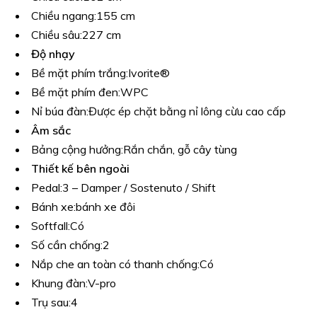
Chiều ngang:
155 cm
Chiều sâu:
227 cm
Độ nhạy
Bề mặt phím trắng:
Ivorite®
Bề mặt phím đen:
WPC
Nỉ búa đàn:
Được ép chặt bằng nỉ lông cừu cao cấp
Âm sắc
Bảng cộng hưởng:
Rắn chắn, gỗ cây tùng
Thiết kế bên ngoài
Pedal:
3 – Damper / Sostenuto / Shift
Bánh xe:
bánh xe đôi
Softfall:
Có
Số cần chống:
2
Nắp che an toàn có thanh chống:
Có
Khung đàn:
V-pro
Trụ sau:
4