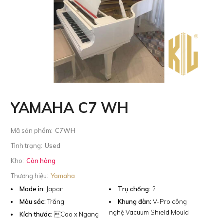
YAMAHA C7 WH
Mã sản phẩm:
C7WH
Tình trạng:
Used
Kho:
Còn hàng
Thương hiệu:
Yamaha
Made in:
Japan
Trụ chống:
2
Màu sắc:
Trắng
Khung đàn:
V-Pro công
nghệ Vacuum Shield Mould
Kích thước:
Cao x Ngang