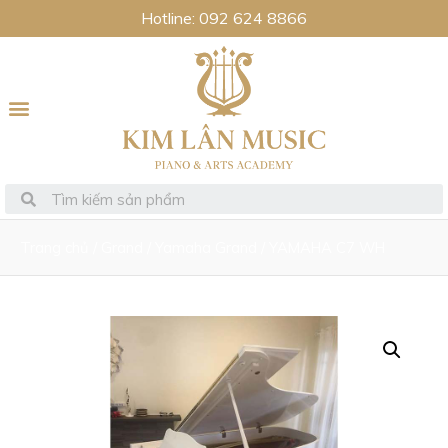
Hotline: 092 624 8866
Trang chủ
/
Grand
/
Yamaha Grand
/ YAMAHA C7 WH