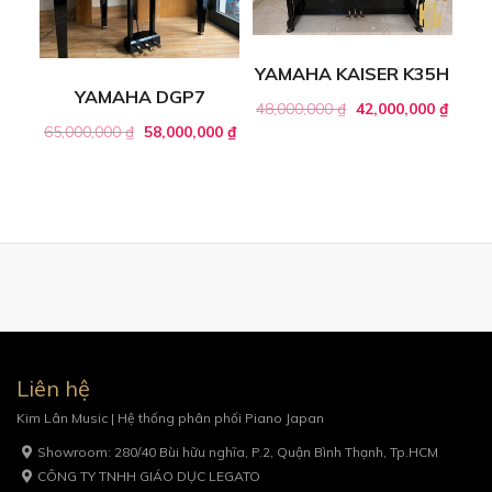
YAMAHA KAISER K35H
YAMAHA DGP7
48,000,000
₫
42,000,000
₫
65,000,000
₫
58,000,000
₫
Liên hệ
Kim Lân Music | Hệ thống phân phối Piano Japan
Showroom: 280/40 Bùi hữu nghĩa, P.2, Quận Bình Thạnh, Tp.HCM
CÔNG TY TNHH GIÁO DỤC LEGATO