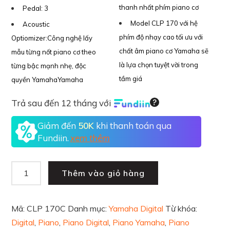
thanh nhất phím piano cơ
Pedal:
3
Model CLP 170 với hệ
Acoustic
phím độ nhạy cao tối ưu với
Optiomizer:
Công nghệ lấy
chất âm piano cơ Yamaha sẽ
mẫu từng nốt piano cơ theo
là lựa chọn tuyệt vời trong
từng bậc mạnh nhẹ, độc
tầm giá
quyền YamahaYamaha
Trả sau đến 12 tháng với
Giảm đến
50K
khi thanh toán qua
Fundiin.
xem thêm
Thêm vào giỏ hàng
Mã:
CLP 170C
Danh mục:
Yamaha Digital
Từ khóa:
Digital
,
Piano
,
Piano Digital
,
Piano Yamaha
,
Piano