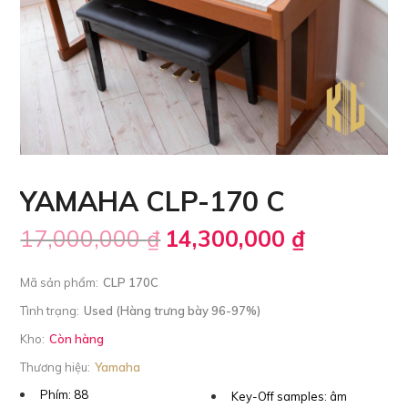
YAMAHA CLP-170 C
17,000,000
₫
14,300,000
₫
Mã sản phẩm:
CLP 170C
Tình trạng:
Used (Hàng trưng bày 96-97%)
Kho:
Còn hàng
Thương hiệu:
Yamaha
Phím:
88
Key-Off samples:
âm