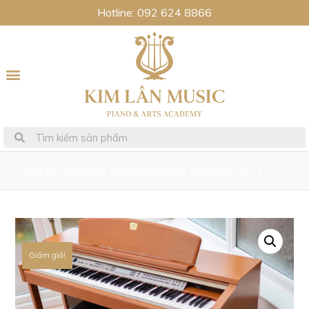
Hotline: 092 624 8866
Trang chủ
/
Digital
/
Yamaha Digital
/ YAMAHA CLP-170 C
Giảm giá!