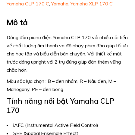
Yamaha CLP 170 C
,
Yamaha
,
Yamaha XLP 170 C
Mô tả
Dòng đàn piano điện Yamaha CLP 170 với nhiều cải tiến
về chất lượng âm thanh và độ nhạy phím đàn giúp tối ưu
cho học tập và biểu diễn bán chuyên. Với thiết kế mặt
trước dáng upright với 2 trụ đúng giúp đàn thêm vững
chắc hơn.
Màu sắc lựa chọn : B – đen nhám, R – Nâu đen, M –
Mahogany, PE – đen bóng.
Tính năng nổi bật Yamaha CLP
170
iAFC (Instrumental Active Field Control)
SEE (Spatial Ensemble Effect)