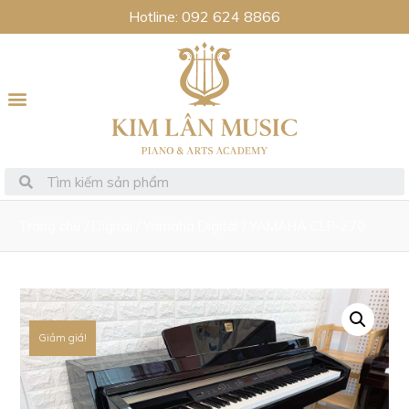
Hotline: 092 624 8866
Trang chủ
/
Digital
/
Yamaha Digital
/ YAMAHA CLP-270
Giảm giá!