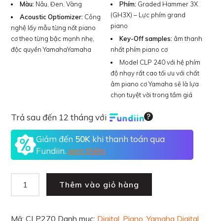
Màu:
Nâu, Đen, Vàng
Phím:
Graded Hammer 3X
(GH3X) – Lực phím grand
Acoustic Optiomizer:
Công
piano
nghệ lấy mẫu từng nốt piano
cơ theo từng bậc mạnh nhẹ,
Key-Off samples:
âm thanh
độc quyền YamahaYamaha
nhất phím piano cơ
Model CLP 240 với hệ phím
độ nhạy rất cao tối ưu với chất
âm piano cơ Yamaha sẽ là lựa
chọn tuyệt vời trong tầm giá
Trả sau đến 12 tháng với
Giảm đến
50K
khi thanh toán qua
Fundiin.
xem thêm
Thêm vào giỏ hàng
Mã:
CLP270
Danh mục:
Digital
,
Piano
,
Yamaha Digital