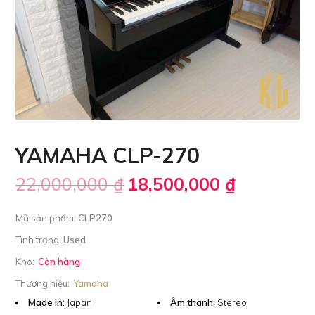
YAMAHA CLP-270
22,000,000
₫
18,500,000
₫
Mã sản phẩm:
CLP270
Tình trạng:
Used
Kho:
Còn hàng
Thương hiệu:
Yamaha
Made in:
Japan
Âm thanh:
Stereo