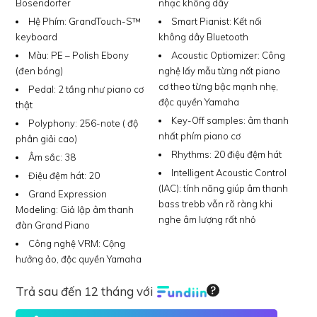
Bösendorfer
nhạc không dây
Hệ Phím:
GrandTouch-S™
Smart Pianist:
Kết nối
keyboard
không dây Bluetooth
Màu:
PE – Polish Ebony
Acoustic Optiomizer:
Công
(đen bóng)
nghệ lấy mẫu từng nốt piano
cơ theo từng bậc mạnh nhẹ,
Pedal:
2 tầng như piano cơ
độc quyền Yamaha
thật
Key-Off samples:
âm thanh
Polyphony:
256-note ( độ
nhất phím piano cơ
phân giải cao)
Rhythms:
20 điệu đệm hát
Âm sắc:
38
Intelligent Acoustic Control
Điệu đệm hát:
20
(IAC):
tính năng giúp âm thanh
Grand Expression
bass trebb vẫn rõ ràng khi
Modeling:
Giả lập âm thanh
nghe âm lượng rất nhỏ
đàn Grand Piano
Công nghệ VRM:
Cộng
hưởng ảo, độc quyền Yamaha
Trả sau đến 12 tháng với