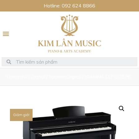
Hotline: 092 624 8866
Trang chủ
/
Digital
/
Yamaha Digital
/ YAMAHA CLP-735 PE
Giảm giá!