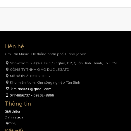
Liên hệ
Kim Lân Music | Hệ thống phân phối Piano Japan
Showroom: 280/40 Bùi hữu nghĩa, P.2, Quận Bình Thạnh, Tp.HCM
CÔNG TY TNHH GIÁO DỤC LEGATO
Mã số thuế: 0316297332
Kho miền Nam: Khu công nghiệp Tân Bình
kimlan9058@gmail.com
0774856737 - 0926248866
Thông tin
Giới thiệu
Chính sách
Dịch vụ
Kết nối