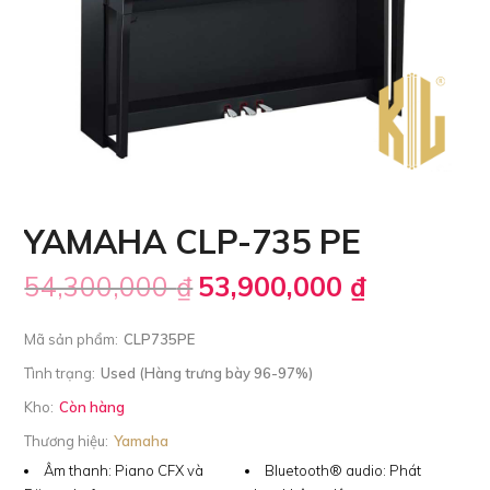
YAMAHA CLP-735 PE
54,300,000
₫
53,900,000
₫
Mã sản phẩm:
CLP735PE
Tình trạng:
Used (Hàng trưng bày 96-97%)
Kho:
Còn hàng
Thương hiệu:
Yamaha
Âm thanh:
Piano CFX và
Bluetooth® audio:
Phát