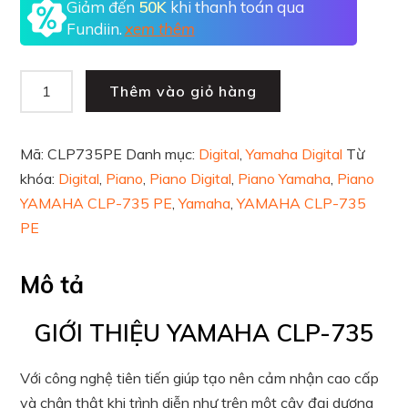
Giảm đến
50K
khi thanh toán qua
Fundiin.
xem thêm
Thêm vào giỏ hàng
Mã:
CLP735PE
Danh mục:
Digital
,
Yamaha Digital
Từ
khóa:
Digital
,
Piano
,
Piano Digital
,
Piano Yamaha
,
Piano
YAMAHA CLP-735 PE
,
Yamaha
,
YAMAHA CLP-735
PE
Mô tả
GIỚI THIỆU YAMAHA CLP-735
Với công nghệ tiên tiến giúp tạo nên cảm nhận cao cấp
và chân thật khi trình diễn như trên một cây đại dương