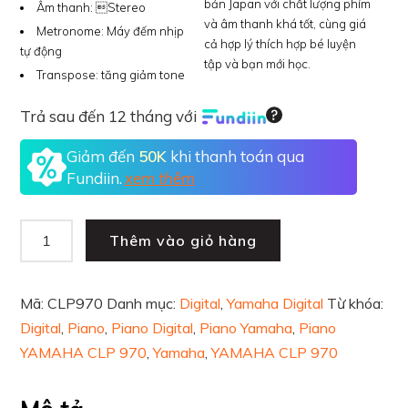
bản Japan với chất lượng phím
Âm thanh:
Stereo
và âm thanh khá tốt, cùng giá
Metronome:
Máy đếm nhịp
cả hợp lý thích hợp bé luyện
tự động
tập và bạn mới học.
Transpose:
tăng giảm tone
Trả sau đến 12 tháng với
Giảm đến
50K
khi thanh toán qua
Fundiin.
xem thêm
Thêm vào giỏ hàng
Mã:
CLP970
Danh mục:
Digital
,
Yamaha Digital
Từ khóa:
Digital
,
Piano
,
Piano Digital
,
Piano Yamaha
,
Piano
YAMAHA CLP 970
,
Yamaha
,
YAMAHA CLP 970