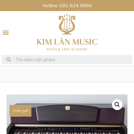
Hotline: 092 624 8866
Trang chủ
/
Digital
/
Yamaha Digital
/ YAMAHA CLP-970
Giảm giá!