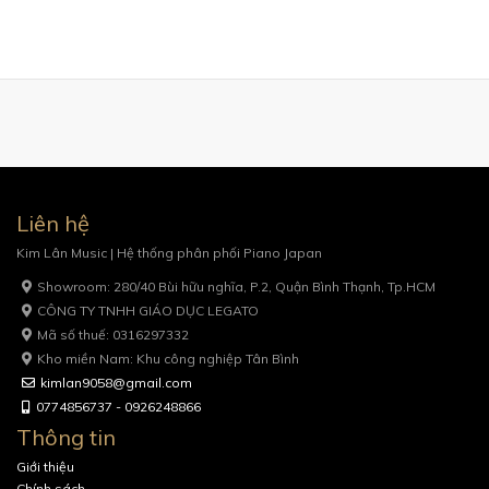
Liên hệ
Kim Lân Music | Hệ thống phân phối Piano Japan
Showroom: 280/40 Bùi hữu nghĩa, P.2, Quận Bình Thạnh, Tp.HCM
CÔNG TY TNHH GIÁO DỤC LEGATO
Mã số thuế: 0316297332
Kho miền Nam: Khu công nghiệp Tân Bình
kimlan9058@gmail.com
0774856737 - 0926248866
Thông tin
Giới thiệu
Chính sách