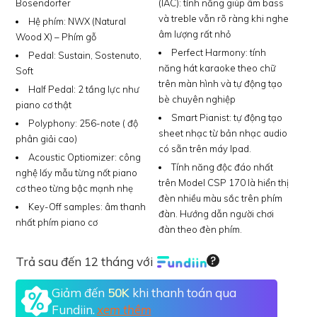
Bösendorfer
(IAC):
tính năng giúp âm bass
và treble vẫn rõ ràng khi nghe
Hệ phím:
NWX (Natural
âm lượng rất nhỏ
Wood X) – Phím gỗ
Perfect Harmony:
tính
Pedal:
Sustain, Sostenuto,
năng hát karaoke theo chữ
Soft
trên màn hình và tự động tạo
Half Pedal:
2 tầng lực như
bè chuyên nghiệp
piano cơ thật
Smart Pianist:
tự động tạo
Polyphony:
256-note ( độ
sheet nhạc từ bản nhạc audio
phân giải cao)
có sẵn trên máy Ipad.
Acoustic Optiomizer:
công
Tính năng độc đáo nhất
nghệ lấy mẫu từng nốt piano
trên Model CSP 170 là hiển thị
cơ theo từng bậc mạnh nhẹ
đèn nhiều màu sắc trên phím
Key-Off samples:
âm thanh
đàn. Hướng dẫn người chơi
nhất phím piano cơ
đàn theo đèn phím.
Trả sau đến 12 tháng với
Giảm đến
50K
khi thanh toán qua
Fundiin.
xem thêm