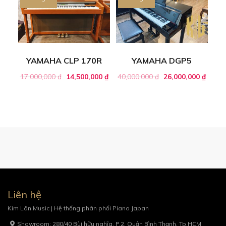
YAMAHA CLP 170R
YAMAHA DGP5
17,000,000
₫
14,500,000
₫
40,000,000
₫
26,000,000
₫
Liên hệ
Kim Lân Music | Hệ thống phân phối Piano Japan
Showroom: 280/40 Bùi hữu nghĩa, P.2, Quận Bình Thạnh, Tp.HCM