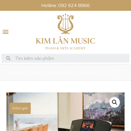
Hotline: 092 624 8866
Trang chủ
/
Digital
/
Yamaha Digital
/ YAMAHA CSP-170
Giảm giá!