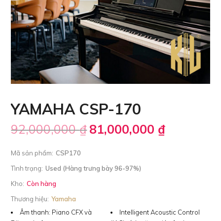
YAMAHA CSP-170
92,000,000
₫
81,000,000
₫
Mã sản phẩm:
CSP170
Tình trạng:
Used (Hàng trưng bày 96-97%)
Kho:
Còn hàng
Thương hiệu:
Yamaha
Âm thanh:
Piano CFX và
Intelligent Acoustic Control