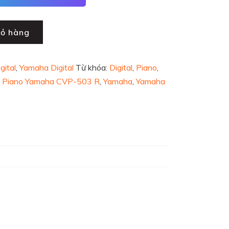
iỏ hàng
gital
,
Yamaha Digital
Từ khóa:
Digital
,
Piano
,
,
Piano Yamaha CVP-503 R
,
Yamaha
,
Yamaha