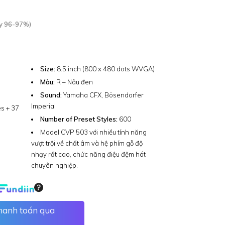
y 96-97%)
Size:
8.5 inch (800 x 480 dots WVGA)
Màu:
R – Nâu đen
Sound:
Yamaha CFX, Bösendorfer
Imperial
s + 37
Number of Preset Styles:
600
Model CVP 503 với nhiều tính năng
vượt trội về chất âm và hệ phím gỗ độ
nhạy rất cao, chức năng điệu đệm hát
chuyên nghiệp.
thanh toán qua