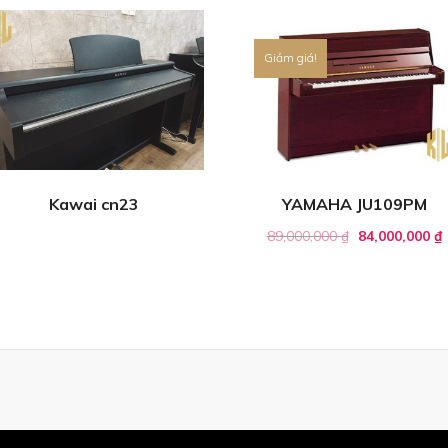
Giảm giá!
Kawai cn23
YAMAHA JU109PM
89,000,000
₫
84,000,000
₫