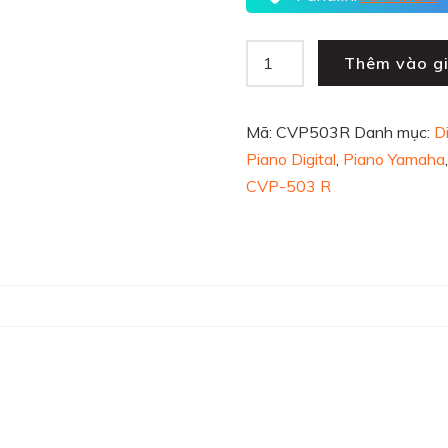
Thêm vào g
Mã:
CVP503R
Danh mục:
Di
Piano Digital
,
Piano Yamaha
CVP-503 R