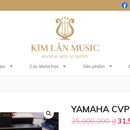
tạo
Các khóa học
Sản phẩm
YAMAHA CVP
35,000,000
₫
31,