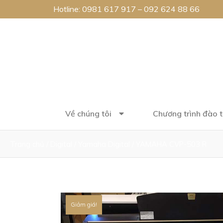
Hotline:
0981 617 917
–
092 624 88 66
Về chúng tôi
Chương trình đào 
Trang chủ
/
Digital
/
Yamaha Digital
/ YAMAHA CVP-503 R
Giảm giá!