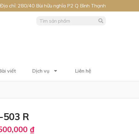
Địa chỉ: 280/40 Bùi hữu nghĩa P2 Q Bình Thạnh
Bài viết
Dịch vụ
Liên hệ
-503 R
500,000
₫