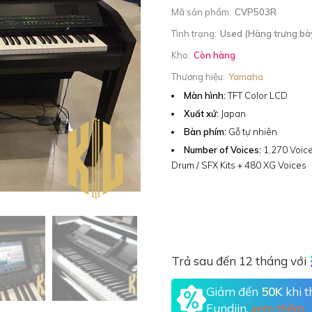
Mã sản phẩm:
CVP503R
Tình trạng:
Used (Hàng trưng bà
Kho:
Còn hàng
Thương hiệu:
Yamaha
Màn hình:
TFT Color LCD
Xuất xứ:
Japan
Bàn phím:
Gỗ tự nhiên
Number of Voices:
1,270 Voice
Drum / SFX Kits + 480 XG Voices
Trả sau đến 12 tháng với
Giảm đến
50K
khi 
Fundiin.
xem thêm