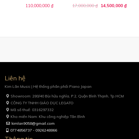
110,000,000
₫
17,000,000
₫
14,500,000
₫
Liên hệ
Kim Lân Music | Hệ thống phân phối Piano Japan
Showroom: 280/40 Bùi hữu nghĩa, P.2, Quận Bình Thạnh, Tp.HCM
CÔNG TY TNHH GIÁO DỤC LEGATO
Mã số thuế: 0316297332
Kho miền Nam: Khu công nghiệp Tân Bình
kimlan9058@gmail.com
0774856737 - 0926248866
Thông tin