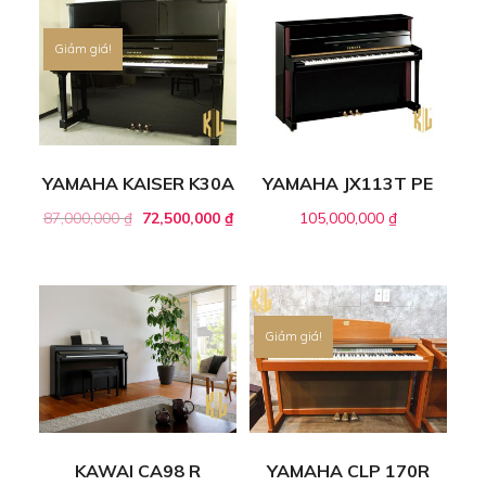
Giảm giá!
YAMAHA KAISER K30A
YAMAHA JX113T PE
87,000,000
₫
72,500,000
₫
105,000,000
₫
Giảm giá!
KAWAI CA98 R
YAMAHA CLP 170R