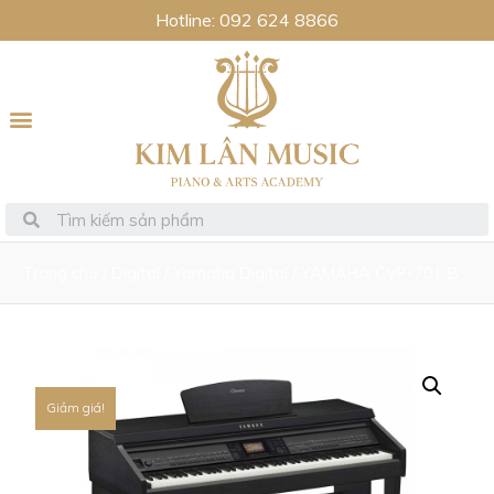
Hotline: 092 624 8866
Trang chủ
/
Digital
/
Yamaha Digital
/ YAMAHA CVP-701 B
Giảm giá!