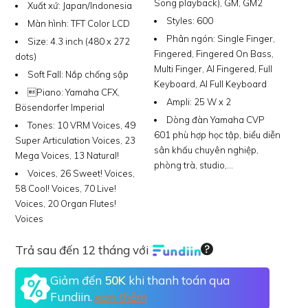
Song playback), GM, GM2
Xuất xứ:
Japan/Indonesia
Styles:
600
Màn hình:
TFT Color LCD
Phân ngón:
Single Finger,
Size:
4.3 inch (480 x 272
Fingered, Fingered On Bass,
dots)
Multi Finger, AI Fingered, Full
Soft Fall:
Nắp chống sập
Keyboard, AI Full Keyboard
Piano:
Yamaha CFX,
Ampli:
25 W x 2
Bösendorfer Imperial
Dòng đàn Yamaha CVP
Tones:
10 VRM Voices, 49
601 phù hợp học tập, biểu diễn
Super Articulation Voices, 23
sân khấu chuyên nghiệp,
Mega Voices, 13 Natural!
phòng trà, studio,…
Voices, 26 Sweet! Voices,
58 Cool! Voices, 70 Live!
Voices, 20 Organ Flutes!
Voices
Trả sau đến 12 tháng với
Giảm đến
50K
khi thanh toán qua
Fundiin.
xem thêm