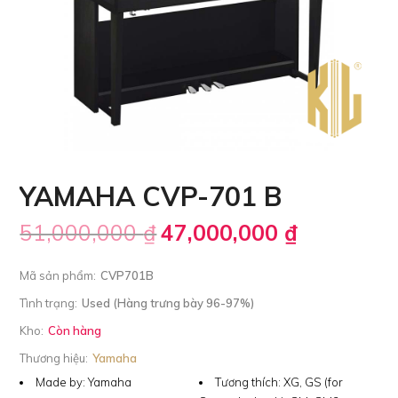
YAMAHA CVP-701 B
51,000,000
₫
47,000,000
₫
Mã sản phẩm:
CVP701B
Tình trạng:
Used (Hàng trưng bày 96-97%)
Kho:
Còn hàng
Thương hiệu:
Yamaha
Made by:
Yamaha
Tương thích:
XG, GS (for