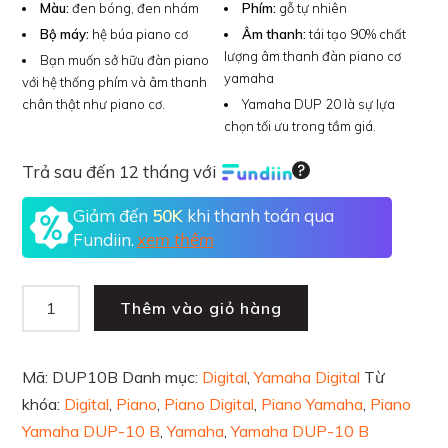
Màu:
đen bóng, đen nhám
Phím:
gỗ tự nhiên
Bộ máy:
hệ búa piano cơ
Âm thanh:
tái tạo 90% chất
lượng âm thanh đàn piano cơ
Bạn muốn sở hữu đàn piano
yamaha
với hệ thống phím và âm thanh
chân thật như piano cơ.
Yamaha DUP 20 là sự lựa
chọn tối ưu trong tầm giá.
Trả sau đến 12 tháng với
Giảm đến
50K
khi thanh toán qua
Fundiin.
xem thêm
Thêm vào giỏ hàng
Mã:
DUP10B
Danh mục:
Digital
,
Yamaha Digital
Từ
khóa:
Digital
,
Piano
,
Piano Digital
,
Piano Yamaha
,
Piano
Yamaha DUP-10 B
,
Yamaha
,
Yamaha DUP-10 B