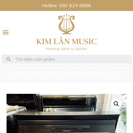
Hotline: 092 624 8866
Trang chủ
/
Digital
/
Yamaha Digital
/ YAMAHA DUP-10 B