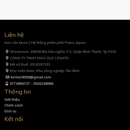
Liên hệ
Kim Lân Music | Hệ thống phân phối Piano Japan
Showroom: 280/40 Bùi hữu nghĩa, P.2, Quận Bình Thạnh, Tp.HCM
CÔNG TY TNHH GIÁO DỤC LEGATO
Mã số thuế: 0316297332
Kho miền Nam: Khu công nghiệp Tân Bình
kimlan9058@gmail.com
0774856737 - 0926248866
Thông tin
Giới thiệu
Chính sách
Dịch vụ
Kết nối