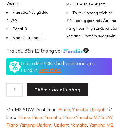
Walnut
M2 110 – 149 – 58 (cm)
Màu sắc:
Nâu gỗ độc
Thiết kế phong cách cổ
quyền
điển hoàng gia Châu Âu, khả
năng hoàn thiện tuyệt vời của
Pedal:
3
Yamaha. Chất âm độc quyền.
Made in:
Indonesia
Trả sau đến 12 tháng với
Giảm đến
50K
khi thanh toán qua
Fundiin.
xem thêm
Thêm vào giỏ hàng
Mã:
M2 SDW
Danh mục:
Piano
,
Yamaha Upright
Từ
khóa:
Piano
,
Piano Yamaha
,
Piano Yamaha M2 SDW
,
Piano Yamaha Upright
,
Upright
,
Yamaha
,
Yamaha M2
,