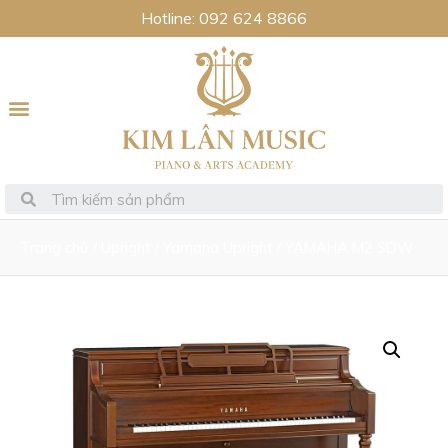
Hotline: 092 624 8866
Trang chủ
/
Upright
/
Yamaha Upright
/ YAMAHA M2 SDW