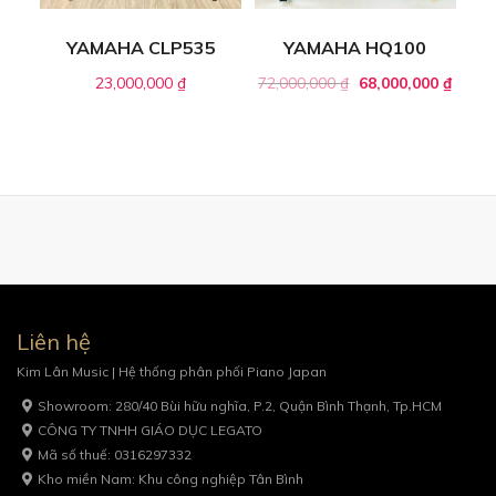
YAMAHA CLP535
YAMAHA HQ100
23,000,000
₫
72,000,000
₫
68,000,000
₫
Liên hệ
Kim Lân Music | Hệ thống phân phối Piano Japan
Showroom: 280/40 Bùi hữu nghĩa, P.2, Quận Bình Thạnh, Tp.HCM
CÔNG TY TNHH GIÁO DỤC LEGATO
Mã số thuế: 0316297332
Kho miền Nam: Khu công nghiệp Tân Bình