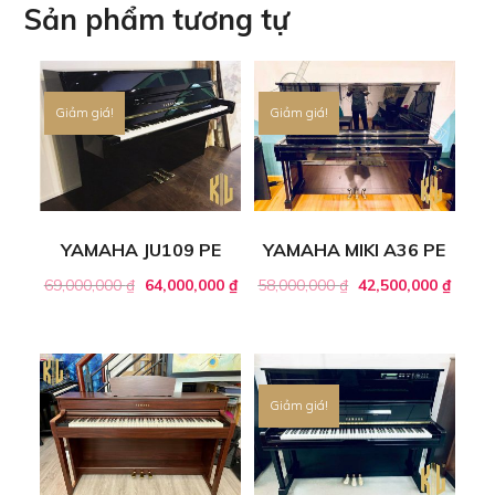
Sản phẩm tương tự
Giảm giá!
Giảm giá!
YAMAHA JU109 PE
YAMAHA MIKI A36 PE
69,000,000
₫
64,000,000
₫
58,000,000
₫
42,500,000
₫
Giảm giá!