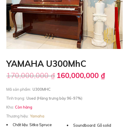
YAMAHA U300MhC
170,000,000
₫
160,000,000
₫
Mã sản phẩm:
U300MHC
Tình trạng:
Used (Hàng trưng bày 96-97%)
Kho:
Còn hàng
Thương hiệu:
Yamaha
Chất liệu:
Sitka Spruce
Soundboard:
Gỗ solid