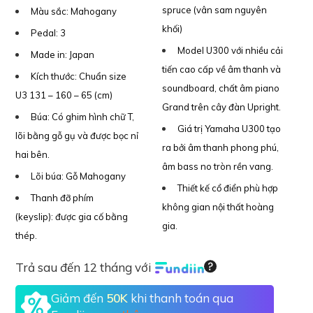
spruce (vân sam nguyên
Màu sắc:
Mahogany
khối)
Pedal:
3
Model U300 với nhiều cải
Made in:
Japan
tiến cao cấp về âm thanh và
Kích thước:
Chuẩn size
soundboard, chất âm piano
U3 131 – 160 – 65 (cm)
Grand trên cây đàn Upright.
Búa:
Có ghim hình chữ T,
Giá trị Yamaha U300 tạo
lõi bằng gỗ gụ và được bọc nỉ
ra bởi âm thanh phong phú,
hai bên.
âm bass no tròn rền vang.
Lõi búa:
Gỗ Mahogany
Thiết kế cổ điển phù hợp
Thanh đỡ phím
không gian nội thất hoàng
(keyslip):
được gia cố bằng
gia.
thép.
Trả sau đến 12 tháng với
Giảm đến
50K
khi thanh toán qua