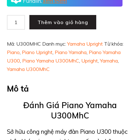
Fundiin.
xem thêm
Thêm vào giỏ hàng
Mã:
U300MHC
Danh mục:
Yamaha Upright
Từ khóa:
Piano
,
Piano Upright
,
Piano Yamaha
,
Piano Yamaha
U300
,
Piano Yamaha U300MhC
,
Upright
,
Yamaha
,
Yamaha U300MhC
Mô tả
Đánh Giá Piano Yamaha
U300MhC
Sở hữu công nghệ máy đàn Piano U300 thuộc