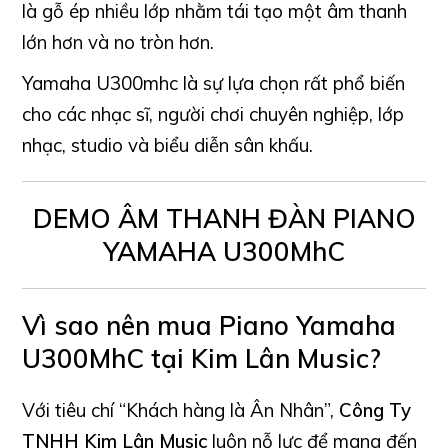
là gỗ ép nhiều lớp nhằm tái tạo một âm thanh
lớn hơn và no tròn hơn.
Yamaha U300mhc là sự lựa chọn rất phổ biến
cho các nhạc sĩ, người chơi chuyên nghiệp, lớp
nhạc, studio và biểu diễn sân khấu.
DEMO ÂM THANH ĐÀN PIANO
YAMAHA U300MhC
Vì sao nên mua Piano Yamaha
U300MhC tại Kim Lân Music?
Với tiêu chí “Khách hàng là Ân Nhân”,
Công Ty
TNHH Kim Lân Music
luôn nỗ lực để mang đến