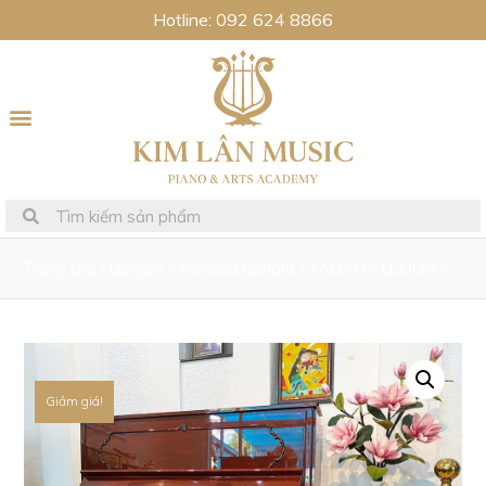
Hotline: 092 624 8866
Trang chủ
/
Upright
/
Yamaha Upright
/ YAMAHA U300MhC
Giảm giá!