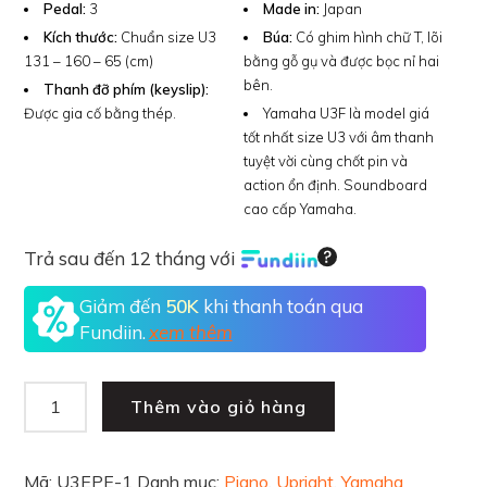
Pedal:
3
Made in:
Japan
Kích thước:
Chuẩn size U3
Búa:
Có ghim hình chữ T, lõi
131 – 160 – 65 (cm)
bằng gỗ gụ và được bọc nỉ hai
bên.
Thanh đỡ phím (keyslip):
Đ
ược gia cố bằng thép.
Yamaha U3F là model giá
tốt nhất size U3 với âm thanh
tuyệt vời cùng chốt pin và
action ổn định. Soundboard
cao cấp Yamaha.
Trả sau đến 12 tháng với
Giảm đến
50K
khi thanh toán qua
Fundiin.
xem thêm
Thêm vào giỏ hàng
Mã:
U3EPE-1
Danh mục:
Piano
,
Upright
,
Yamaha