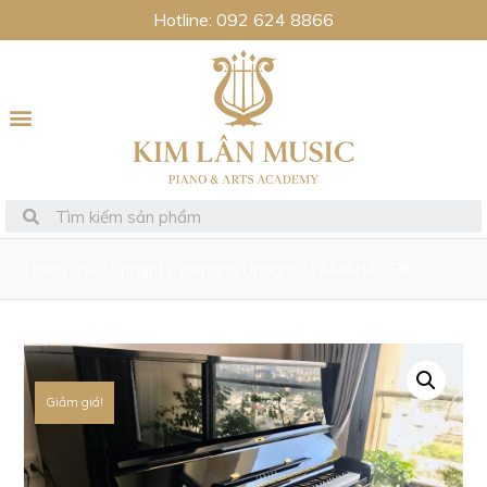
Hotline: 092 624 8866
Trang chủ
/
Upright
/
Yamaha Upright
/ YAMAHA U3F
Giảm giá!