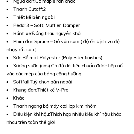
Ngựa đàn:
Gỗ maple rắn chắc
Thanh Cutoff:
2
Thiết kế bên ngoài
Pedal:
3 – Soft, Muffler, Damper
Bánh xe:
Đồng thau nguyên khối
Phím đàn:
Spruce – Gỗ vân sam ( độ ổn định và độ
nhạy rất cao )
Sơn:
Bề mặt Polyester (Polyester finishes)
Xương sườn (ribs):
Có độ dài tiêu chuẩn được tiếp nối
vào các mép của bảng cộng hưởng
Softfall:
Tuỳ chọn gắn ngoài
Khung đàn:
Thiết kế V-Pro
Khác
Thanh ngang bộ máy cơ:
Hợp kim nhôm
Điều kiện khí hậu:
Thích hợp nhiều kiểu khí hậu khác
nhau trên toàn thế giới