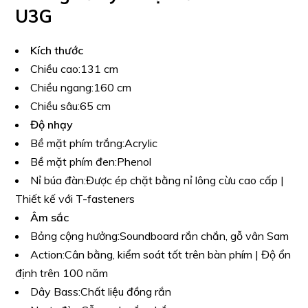
U3G
Kích thước
Chiều cao:
131 cm
Chiều ngang:
160 cm
Chiều sâu:
65 cm
Độ nhạy
Bề mặt phím trắng:
Acrylic
Bề mặt phím đen:
Phenol
Nỉ búa đàn:
Được ép chặt bằng nỉ lông cừu cao cấp |
Thiết kế với T-fasteners
Âm sắc
Bảng cộng hưởng:
Soundboard rắn chắn, gỗ vân Sam
Action:
Cân bằng, kiểm soát tốt trên bàn phím | Độ ổn
định trên 100 năm
Dây Bass:
Chất liệu đồng rắn