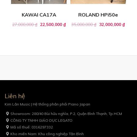
KAWAI CA17A
ROLAND HPi50e
27,000,000
₫
22,500,000
₫
35,000,000
₫
32,000,000
₫
Liên hệ
Kim Lân Music | Hệ thống phân phối Piano Japan
Showroom: 280/40 Bùi hữu nghĩa, P.2, Quận Bình Thạnh, Tp.HCM
CÔNG TY TNHH GIÁO DỤC LEGATO
Mã số thuế: 0316297332
Kho miền Nam: Khu công nghiệp Tân Bình