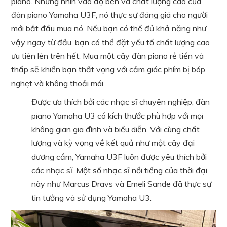
piano. Nhưng nhìn vào độ bền và chất lượng cao của
đàn piano Yamaha U3F, nó thực sự đáng giá cho người
mới bắt đầu mua nó. Nếu bạn có thể đủ khả năng như
vậy ngay từ đầu, bạn có thể đặt yếu tố chất lượng cao
ưu tiên lên trên hết. Mua một cây đàn piano rẻ tiền và
thấp sẽ khiến bạn thất vọng với cảm giác phím bị bóp
nghẹt và không thoải mái.
Được ưa thích bởi các nhạc sĩ chuyên nghiệp, đàn
piano Yamaha U3 có kích thước phù hợp với mọi
không gian gia đình và biểu diễn. Với cùng chất
lượng và kỳ vọng về kết quả như một cây đại
dương cầm, Yamaha U3F luôn được yêu thích bởi
các nhạc sĩ. Một số nhạc sĩ nổi tiếng của thời đại
này như Marcus Dravs và Emeli Sande đã thực sự
tin tưởng và sử dụng Yamaha U3.