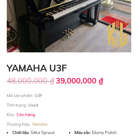
YAMAHA U3F
48,000,000
₫
39,000,000
₫
Mã sản phẩm:
U3F
Tình trạng:
Used
Kho:
Còn hàng
Thương hiệu:
Yamaha
Chất liệu:
Sitka Spruce
Màu sắc:
Ebony Polish