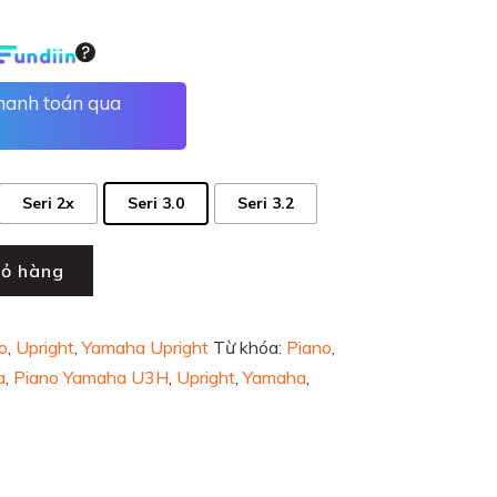
thanh toán qua
Seri 2x
Seri 3.0
Seri 3.2
iỏ hàng
o
,
Upright
,
Yamaha Upright
Từ khóa:
Piano
,
a
,
Piano Yamaha U3H
,
Upright
,
Yamaha
,