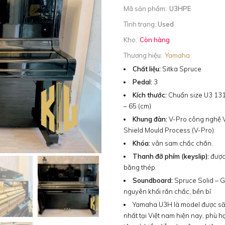
Mã sản phẩm:
U3HPE
Tình trạng:
Used
Kho:
Còn hàng
Thương hiệu:
Yamaha
Chất liệu:
Sitka Spruce
Pedal:
3
Kích thước:
Chuẩn size U3 131
– 65 (cm)
Khung đàn:
V-Pro công nghệ
Shield Mould Process (V-Pro).
Khóa:
vân sam chắc chắn.
Thanh đỡ phím (keyslip):
được
bằng thép.
Soundboard:
Spruce Solid – 
nguyên khối rắn chắc, bền bỉ
Yamaha U3H là model được s
nhất tại Việt nam hiện nay, phù h