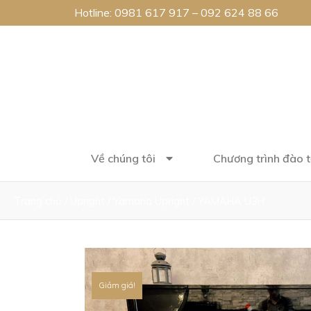
Hotline:
0981 617 917
–
092 624 88 66
Về chúng tôi
Chương trình đào 
Trang chủ
/
Upright
/
Yamaha Upright
/ YAMAHA U3H
Giảm giá!