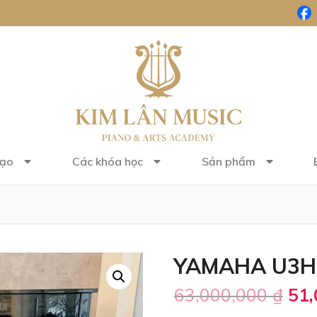
tạo
Các khóa học
Sản phẩm
YAMAHA U3H
63,000,000
₫
51