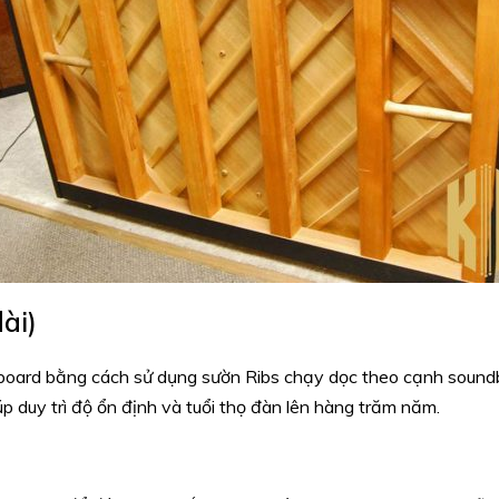
ài)
oard bằng cách sử dụng sườn Ribs chạy dọc theo cạnh soundboa
úp duy trì độ ổn định và tuổi thọ đàn lên hàng trăm năm.