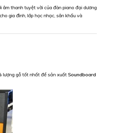
ới âm thanh tuyệt vời của đàn piano đại dương
ho gia đình, lớp học nhạc, sân khấu và
% lượng gỗ tốt nhất để sản xuất
Soundboard