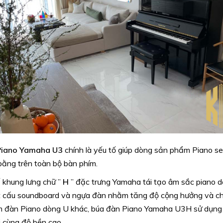
Piano Yamaha U3
chính là yếu tố giúp dòng sản phẩm Piano se
bằng trên toàn bộ bàn phím.
ế khung lưng chữ ”
H
” đặc trưng Yamaha tái tạo âm sắc piano d
ết cấu soundboard và ngựa đàn nhằm tăng độ cộng hưởng và chi
 đàn Piano dòng U khác, búa đàn Piano Yamaha U3H sử dụng vậ
i cùng độ bền cao.