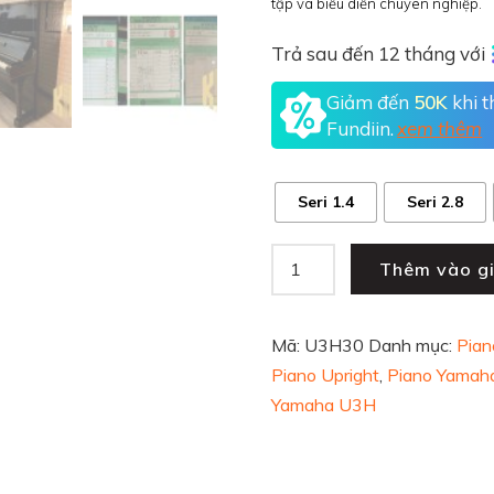
tập và biểu diễn chuyên nghiệp.
Trả sau đến 12 tháng với
Giảm đến
50K
khi 
Fundiin.
xem thêm
Seri 1.4
Seri 2.8
Thêm vào g
Mã:
U3H30
Danh mục:
Pian
Piano Upright
,
Piano Yamah
Yamaha U3H