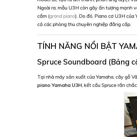
Ngoài ra, mẫu U3H còn gây ấn tượng mạnh với 
cầm (
grand piano
). Do đó, Piano cơ U3H của 
cả các phòng thu chuyên nghiệp đẳng cấp.
TÍNH NĂNG NỔI BẬT YA
Spruce Soundboard (Bảng c
Tại nhà máy sản xuất của Yamaha, cây gỗ V
piano Yamaha U3H
, kết cấu Spruce rắn chắc