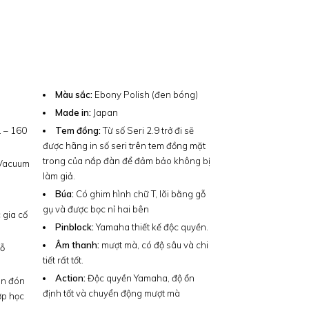
Màu sắc:
Ebony Polish (đen bóng)
Made in:
Japan
 – 160
Tem đồng:
Từ số Seri 2.9 trở đi sẽ
được hãng in số seri trên tem đồng mặt
trong của nắp đàn để đảm bảo không bị
 Vacuum
làm giả.
Búa:
Có ghim hình chữ T, lõi bằng gỗ
gụ và được bọc nỉ hai bên
 gia cố
Pinblock:
Yamaha thiết kế độc quyền.
Âm thanh:
mượt mà, có độ sâu và chi
Gỗ
tiết rất tốt.
Action:
Độc quyền Yamaha, độ ổn
ăn đón
định tốt và chuyển động mượt mà
ợp học