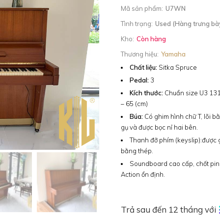
Mã sản phẩm:
U7WN
Tình trạng:
Used (Hàng trưng bà
Kho:
Còn hàng
Thương hiệu:
Yamaha
Chất liệu:
Sitka Spruce
Pedal:
3
Kích thước:
Chuẩn size U3 131
– 65 (cm)
Búa:
Có ghim hình chữ T, lõi b
gụ và được bọc nỉ hai bên.
Thanh đỡ phím (keyslip):
được 
bằng thép.
Soundboard cao cấp, chốt pin
Action ổn định.
Trả sau đến 12 tháng với