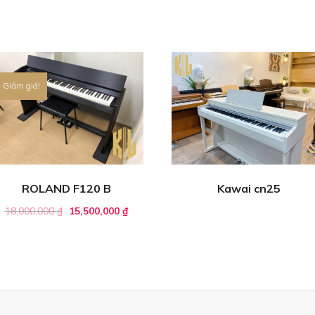
Giảm giá!
ROLAND F120 B
Kawai cn25
18,000,000
₫
15,500,000
₫