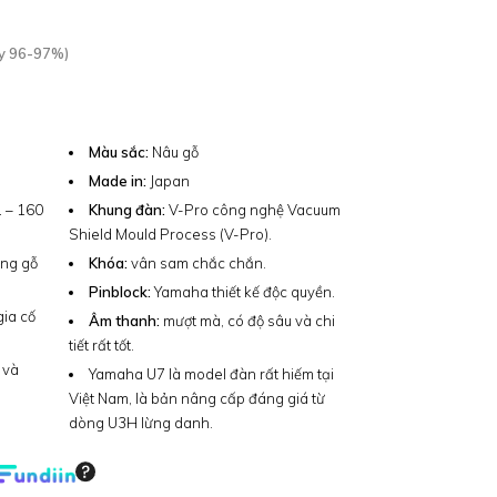
y 96-97%)
Màu sắc:
Nâu gỗ
Made in:
Japan
 – 160
Khung đàn:
V-Pro công nghệ Vacuum
Shield Mould Process (V-Pro).
ằng gỗ
Khóa:
vân sam chắc chắn.
Pinblock:
Yamaha thiết kế độc quyền.
gia cố
Âm thanh:
mượt mà, có độ sâu và chi
tiết rất tốt.
 và
Yamaha U7 là model đàn rất hiếm tại
Việt Nam, là bản nâng cấp đáng giá từ
dòng U3H lừng danh.