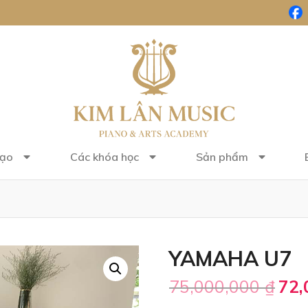
tạo
Các khóa học
Sản phẩm
YAMAHA U7
75,000,000
₫
72,