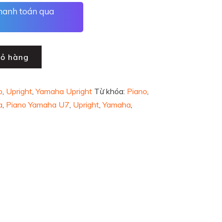
thanh toán qua
iỏ hàng
o
,
Upright
,
Yamaha Upright
Từ khóa:
Piano
,
a
,
Piano Yamaha U7
,
Upright
,
Yamaha
,