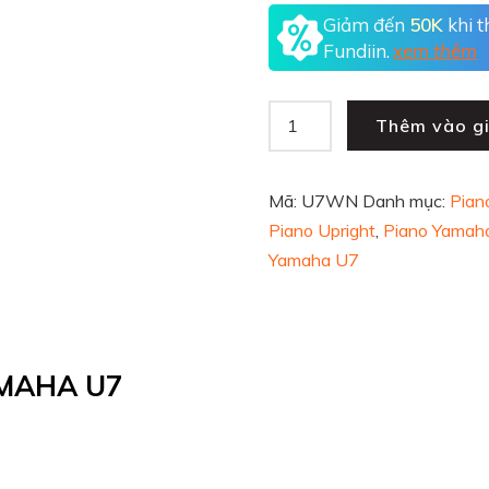
Giảm đến
50K
khi 
Fundiin.
xem thêm
Thêm vào g
Mã:
U7WN
Danh mục:
Pian
Piano Upright
,
Piano Yamah
Yamaha U7
AMAHA U7