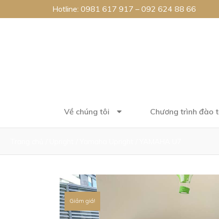
Hotline:
0981 617 917
–
092 624 88 66
Về chúng tôi
Chương trình đào 
Trang chủ
/
Upright
/
Yamaha Upright
/ YAMAHA U7
Giảm giá!