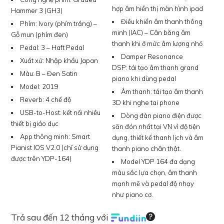
hợp âm hiển thị màn hình ipad
Hammer 3 (GH3)
Điều khiển âm thanh thông
Phím:
Ivory (phím trắng) –
minh (IAC) – Cân bằng âm
Gỗ mun (phím đen)
thanh khi ở mức âm lượng nhỏ
Pedal:
3 – Haft Pedal
Damper Resonance
Xuất xứ:
Nhập khẩu Japan
DSP:
tái tạo âm thanh grand
Màu:
B – Đen Satin
piano khi dùng pedal
Model:
2019
Âm thanh:
tái tạo âm thanh
Reverb:
4 chế độ
3D khi nghe tai phone
USB-to-Host:
kết nối nhiều
Dòng đàn piano điện được
thiết bị giáo dục
săn đón nhất tại VN vì độ tiện
App thông minh:
Smart
dụng, thiết kế thanh lịch và âm
Pianist IOS V2.0 (chỉ sử dụng
thanh piano chân thật.
được trên YDP-164)
Model YDP 164 đa dạng
màu sắc lựa chọn, âm thanh
mạnh mẽ và pedal độ nhạy
như piano cơ.
Trả sau đến 12 tháng với