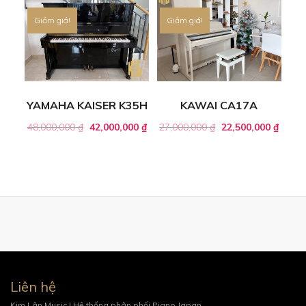
Giảm giá!
Giảm giá!
YAMAHA KAISER K35H
KAWAI CA17A
48,000,000
₫
42,000,000
₫
27,000,000
₫
22,500,000
₫
Liên hệ
Kim Lân Music | Hệ thống phân phối Piano Japan