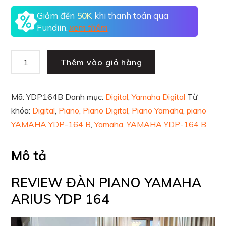
Giảm đến
50K
khi thanh toán qua
Fundiin.
xem thêm
Thêm vào giỏ hàng
Mã:
YDP164B
Danh mục:
Digital
,
Yamaha Digital
Từ
khóa:
Digital
,
Piano
,
Piano Digital
,
Piano Yamaha
,
piano
YAMAHA YDP-164 B
,
Yamaha
,
YAMAHA YDP-164 B
Mô tả
REVIEW ĐÀN PIANO YAMAHA
ARIUS YDP 164