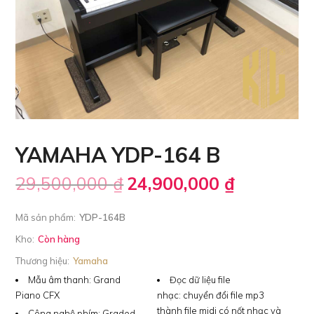
YAMAHA YDP-164 B
29,500,000
₫
24,900,000
₫
Mã sản phẩm:
YDP-164B
Kho:
Còn hàng
Thương hiệu:
Yamaha
Mẫu âm thanh:
Grand
Đọc dữ liệu file
Piano CFX
nhạc:
chuyển đổi file mp3
thành file midi có nốt nhạc và
Công nghệ phím:
Graded