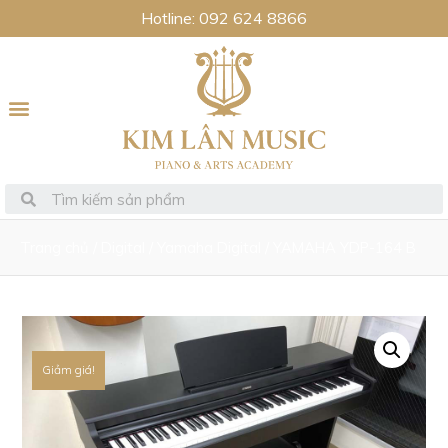
Hotline: 092 624 8866
Trang chủ
/
Digital
/
Yamaha Digital
/ YAMAHA YDP-164 B
Giảm giá!