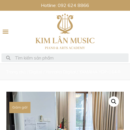
Hotline: 092 624 8866
Trang chủ
/
Digital
/
Yamaha Digital
/ YAMAHA YDP-164 R
Giảm giá!