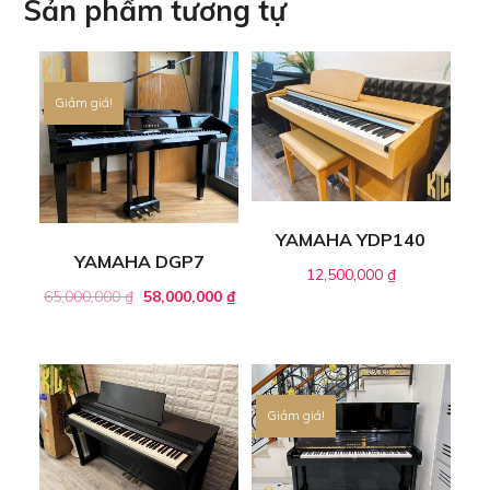
Sản phẩm tương tự
Giảm giá!
YAMAHA YDP140
YAMAHA DGP7
12,500,000
₫
65,000,000
₫
58,000,000
₫
Giảm giá!