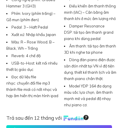
Hammer 3 (GH3)
Điều khiển âm thanh thông
minh (IAC) – Cân bằng âm
Phím:
Ivory (phím trắng) –
thanh khi ở mức âm lượng nhỏ
Gỗ mun (phím đen)
Damper Resonance
Pedal:
3 – Haft Pedal
DSP:
tái tạo âm thanh grand
Xuất xứ:
Nhập khẩu Japan
piano khi dùng pedal
Màu:
R – Rose Wood, B –
Âm thanh:
tái tạo âm thanh
Black, Wh – Trắng
3D khi nghe tai phone
Reverb:
4 chế độ
Dòng đàn piano điện được
USB-to-Host:
kết nối nhiều
săn đón nhất tại VN vì độ tiện
thiết bị giáo dục
dụng, thiết kế thanh lịch và âm
Đọc dữ liệu file
thanh piano chân thật.
nhạc:
chuyển đổi file mp3
Model YDP 164 đa dạng
thành file midi có nốt nhạc và
màu sắc lựa chọn, âm thanh
hợp âm hiển thị màn hình ipad
mạnh mẽ và pedal độ nhạy
như piano cơ.
Trả sau đến 12 tháng với