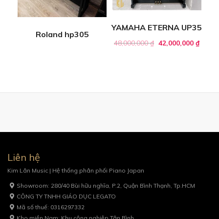
YAMAHA ETERNA UP35
Roland hp305
48,000,000
₫
42,000,000
₫
Liên hệ
Kim Lân Music | Hệ thống phân phối Piano Japan
Showroom: 280/40 Bùi hữu nghĩa, P.2, Quận Bình Thạnh, Tp.HCM
CÔNG TY TNHH GIÁO DỤC LEGATO
Mã số thuế: 0316297332
Kho miền Nam: Khu công nghiệp Tân Bình