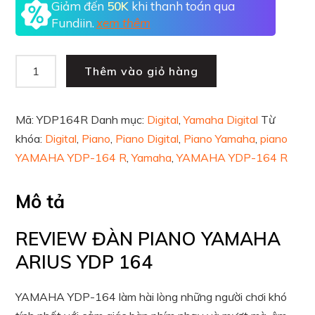
Giảm đến
50K
khi thanh toán qua
Fundiin.
xem thêm
Thêm vào giỏ hàng
Mã:
YDP164R
Danh mục:
Digital
,
Yamaha Digital
Từ
khóa:
Digital
,
Piano
,
Piano Digital
,
Piano Yamaha
,
piano
YAMAHA YDP-164 R
,
Yamaha
,
YAMAHA YDP-164 R
Mô tả
REVIEW ĐÀN PIANO YAMAHA
ARIUS YDP 164
YAMAHA YDP-164 làm hài lòng những người chơi khó