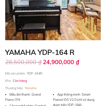
YAMAHA YDP-164 R
28,500,000
₫
24,900,000
₫
Mã sản phẩm:
YDP-164R
Kho:
Còn hàng
Thương hiệu:
Yamaha
Mẫu âm thanh:
Grand
App thông minh:
Smart
Piano CFX
Pianist IOS V2.0 (chỉ sử dụng
được trên YDP-164)
Công nghệ phím:
Graded