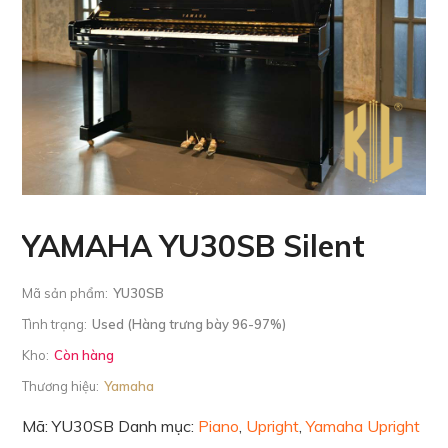
YAMAHA YU30SB Silent
Mã sản phẩm:
YU30SB
Tình trạng:
Used (Hàng trưng bày 96-97%)
Kho:
Còn hàng
Thương hiệu:
Yamaha
Mã:
YU30SB
Danh mục:
Piano
,
Upright
,
Yamaha Upright