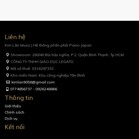
Liên hệ
Kim Lân Music | Hệ thống phân phối Piano Japan
Showroom: 280/40 Bùi hữu nghĩa, P.2, Quận Bình Thạnh, Tp.HCM
CÔNG TY TNHH GIÁO DỤC LEGATO
Mã số thuế: 0316297332
Kho miền Nam: Khu công nghiệp Tân Bình
kimlan9058@gmail.com
0774856737 - 0926248866
Thông tin
Giới thiệu
Chính sách
Dịch vụ
Kết nối