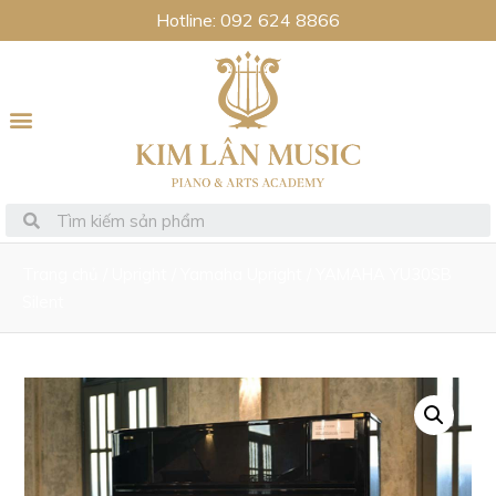
Hotline: 092 624 8866
Trang chủ
/
Upright
/
Yamaha Upright
/ YAMAHA YU30SB
Silent