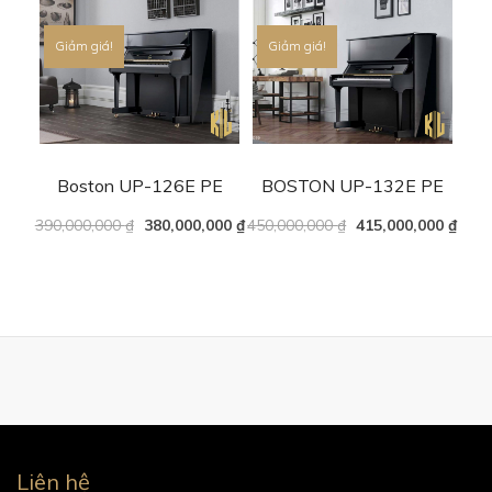
Giảm giá!
Giảm giá!
Boston UP-126E PE
BOSTON UP-132E PE
390,000,000
₫
380,000,000
₫
450,000,000
₫
415,000,000
₫
Liên hệ