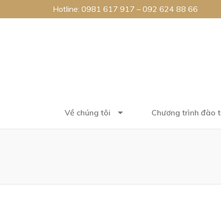
Hotline:
0981 617 917
–
092 624 88 66
Về chúng tôi
Chương trình đào 
Trang chủ
/ Sản phẩm được gắn thẻ “Roland”