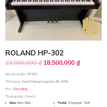
ROLAND HP-302
23,000,000
₫
18,500,000
₫
Mã sản phẩm:
HP302
Tình trạng:
Used (Hàng trưng bày 96-97%)
Kho:
Còn hàng
Thương hiệu:
Roland
Màu:
Đen, Nâu
Pedal:
3 Damper, Soft,