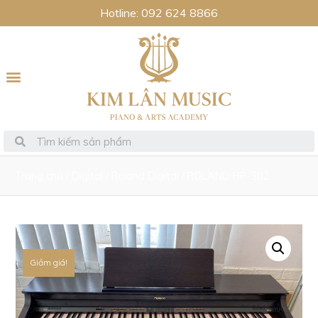
Hotline: 092 624 8866
Trang chủ
/
Digital
/
Roland Digital
/ ROLAND HP-302
Giảm giá!