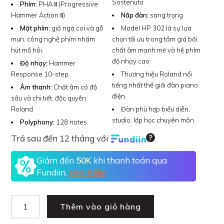
Sostenuto
Phím:
PHA Ⅱ (Progressive
Hammer Action Ⅱ)
Nắp đàn:
sang trọng
Mặt phím:
giả ngà coi và gỗ
Model HP 302 là sự lựa
mun, công nghệ phím nhám
chọn tối ưu trong tầm giá bởi
hút mồ hôi.
chất âm mạnh mẽ và hệ phím
độ nhạy cao.
Độ nhạy:
Hammer
Response 10-step
Thương hiệu Roland nổi
tiếng nhất thế giới đàn piano
Âm thanh:
Chất âm có độ
điện.
sâu và chi tiết, độc quyền
Roland.
Đàn phù hợp biểu diễn,
studio, lớp học chuyên môn.
Polyphony:
128 notes
Trả sau đến 12 tháng với
Giảm đến
50K
khi thanh toán qua
Fundiin.
xem thêm
Thêm vào giỏ hàng