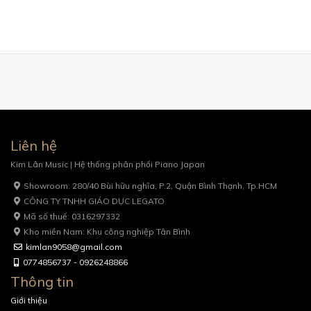
Liên hệ
Kim Lân Music | Hệ thống phân phối Piano Japan
Showroom: 280/40 Bùi hữu nghĩa, P.2, Quận Bình Thạnh, Tp.HCM
CÔNG TY TNHH GIÁO DỤC LEGATO
Mã số thuế: 0316297332
Kho miền Nam: Khu công nghiệp Tân Bình
kimlan9058@gmail.com
0774856737 - 0926248866
Thông tin
Giới thiệu