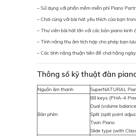
– Sử dụng với phần mềm miễn phí Piano Partn
– Chơi cùng với bài hát yêu thích của bạn tron
– Thư viên bài hát lớn với các bản piano kinh đ
– Tính năng thu âm tích hợp cho phép bạn lưu l
– Các tính năng thuận tiên để chơi hằng ngày,
Thông số kỹ thuật đàn pian
Nguồn âm thanh
SuperNATURAL Pian
88 keys (PHA-4 Prem
Dual (volume balance
Bàn phím
Split (split point adju
Twin Piano
Slide type (with Class