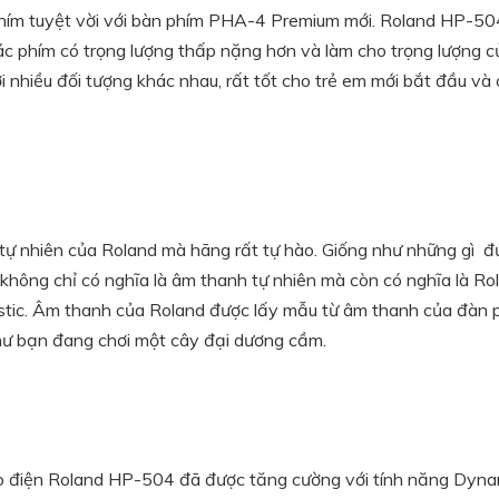
hím tuyệt vời với bàn phím PHA-4 Premium mới. Roland HP-50
ác phím có trọng lượng thấp nặng hơn và làm cho trọng lượng c
 nhiều đối tượng khác nhau, rất tốt cho trẻ em mới bắt đầu và 
 nhiên của Roland mà hãng rất tự hào. Giống như những gì đư
không chỉ có nghĩa là âm thanh tự nhiên mà còn có nghĩa là R
ustic. Âm thanh của Roland được lấy mẫu từ âm thanh của đà
hư bạn đang chơi một cây đại dương cầm.
ện Roland HP-504 đã được tăng cường với tính năng Dynamic