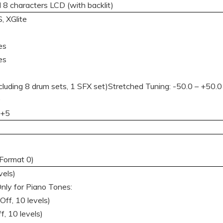
8 characters LCD (with backlit)
, XGlite
es
es
cluding 8 drum sets, 1 SFX set)Stretched Tuning: -50.0 – +50.0
0
 +5
(Format 0)
vels)
)Only for Piano Tones:
ff, 10 levels)
, 10 levels)