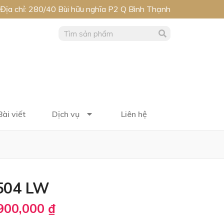
Địa chỉ: 280/40 Bùi hữu nghĩa P2 Q Bình Thạnh
Bài viết
Dịch vụ
Liên hệ
504 LW
900,000
₫