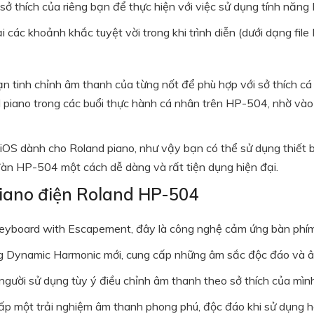
ở thích của riêng bạn để thực hiện với việc sử dụng tính năn
i các khoảnh khắc tuyệt vời trong khi trình diễn (dưới dạng f
ạn tinh chỉnh âm thanh của từng nốt để phù hợp với sở thích cá
d piano trong các buổi thực hành cá nhân trên HP-504, nhờ v
 iOS dành cho Roland piano, như vậy bạn có thể sử dụng thiết 
 đàn HP-504 một cách dễ dàng và rất tiện dụng hiện đại.
piano điện Roland HP-504
board with Escapement, đây là công nghệ cảm ứng bàn phím 
năng Dynamic Harmonic mới, cung cấp những âm sắc độc đáo và
người sử dụng tùy ý điều chỉnh âm thanh theo sở thích của mình
 một trải nghiệm âm thanh phong phú, độc đáo khi sử dụng h