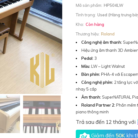
Mã sản phẩm:
HP504LW
Tình trạng:
Used (Hàng trưng bà
Kho:
Còn hàng
Thương hiệu:
Roland
Công nghệ âm thanh:
SuperN
Hiệu ứng âm thanh 3D Ambie
Pedal:
3
Màu:
LW – Light Walnut
Bàn phím:
PHA-4 với Escape
Công nghệ phím:
2 tầng lực vớ
nhay 5 cấp
Âm thanh:
SuperNATURAL Pi
Roland Partner 2:
Phần mềm t
piano thông minh
Trả sau đến 12 tháng với
Giảm đến
50K
khi 