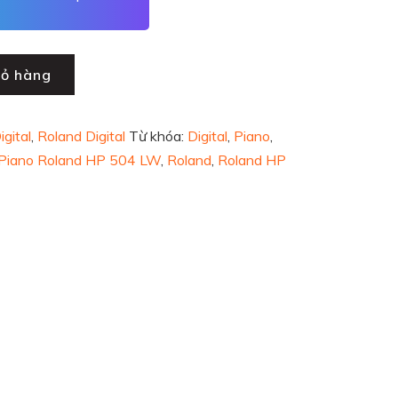
iỏ hàng
igital
,
Roland Digital
Từ khóa:
Digital
,
Piano
,
Piano Roland HP 504 LW
,
Roland
,
Roland HP