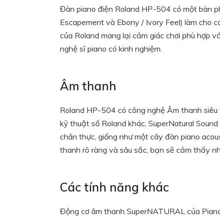
Đàn piano điện Roland HP-504 có một bàn p
Escapement và Ebony / Ivory Feel) làm cho c
của Roland mang lại cảm giác chơi phù hợp với
nghệ sĩ piano có kinh nghiệm.
Âm thanh
Roland HP-504 có công nghệ Âm thanh siêu tự
kỹ thuật số Roland khác, SuperNatural Sound 
chân thực, giống như một cây đàn piano aco
thanh rõ ràng và sâu sắc, bạn sẽ cảm thấy n
Các tính năng khác
Động cơ âm thanh SuperNATURAL của Piano đi