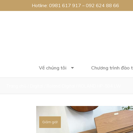
Hotline:
0981 617 917
–
092 624 88 66
Về chúng tôi
Chương trình đào 
Trang chủ
/
Digital
/
Roland Digital
/ ROLAND HP-504 LW
Giảm giá!