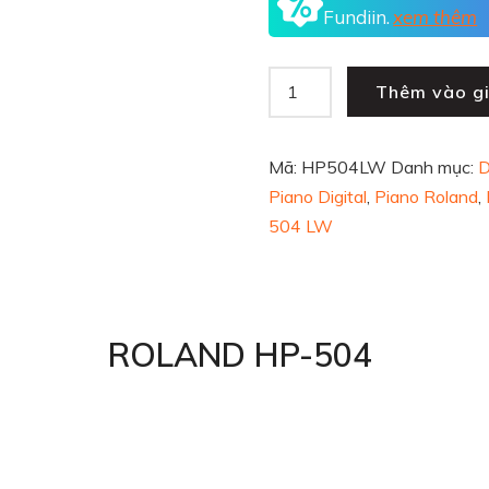
Fundiin.
xem thêm
Thêm vào g
Mã:
HP504LW
Danh mục:
D
Piano Digital
,
Piano Roland
,
504 LW
ROLAND HP-504