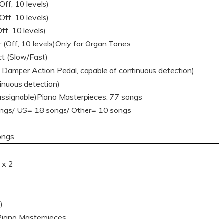
ff, 10 levels)
ff, 10 levels)
f, 10 levels)
(Off, 10 levels)Only for Organ Tones:
t (Slow/Fast)
Damper Action Pedal, capable of continuous detection)
inuous detection)
assignable)Piano Masterpieces: 77 songs
ongs/ US= 18 songs/ Other= 10 songs
ongs
 x 2
)
Piano Masterpieces