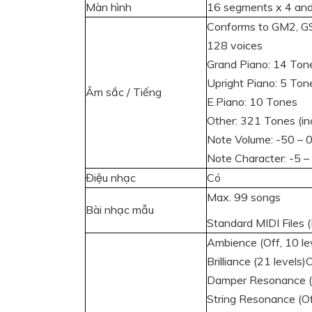
Màn hình
16 segments x 4 and 
Conforms to GM2, GS
128 voices
Grand Piano: 14 Ton
Upright Piano: 5 Ton
Âm sắc / Tiếng
E.Piano: 10 Tones
Other: 321 Tones (in
Note Volume: -50 – 
Note Character: -5 –
Điệu nhạc
Có
Max. 99 songs
Bài nhạc mẫu
Standard MIDI Files 
Ambience (Off, 10 le
Brilliance (21 levels
Damper Resonance (O
String Resonance (Off