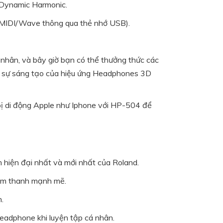
g Dynamic Harmonic.
ile MIDI/Wave thông qua thẻ nhớ USB).
 nhân, và bây giờ bạn có thể thưởng thức các
ào sự sáng tạo của hiệu ứng Headphones 3D
bị di động Apple như Iphone với HP-504 để
hiện đại nhất và mới nhất của Roland.
 âm thanh mạnh mẽ.
.
eadphone khi luyện tập cá nhân.