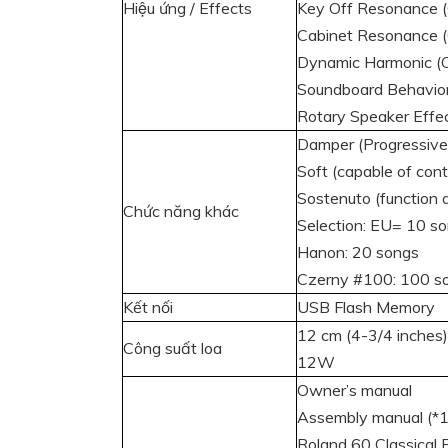
Hiệu ứng / Effects
Key Off Resonance (O
Cabinet Resonance (O
Dynamic Harmonic (Of
Soundboard Behavior 
Rotary Speaker Effec
Damper (Progressive 
Soft (capable of cont
Sostenuto (function 
Chức năng khác
Selection: EU= 10 s
Hanon: 20 songs
Czerny #100: 100 s
Kết nối
USB Flash Memory
12 cm (4-3/4 inches)
Công suất loa
12W
Owner’s manual
Assembly manual (*1
Roland 60 Classical 