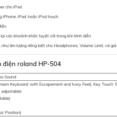
er cho iPad.
g iPhone, iPad, hoặc iPod touch.
iển.
ại các khoảnh khắc tuyệt vời trong khi trình diễn.
 như âm lượng riêng biệt cho Headphones, Volume Limit, và giá
o điện roland HP-504
o Sound
ium Keyboard: with Escapement and Ivory Feel), Key Touch: 5 
 adjustable)
stable)
ic Position)