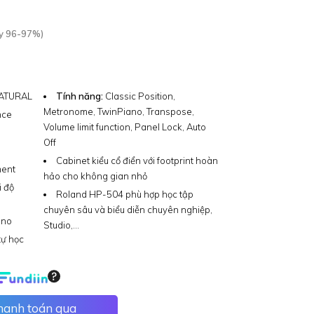
y 96-97%)
ATURAL
Tính năng:
Classic Position,
Metronome, TwinPiano, Transpose,
nce
Volume limit function, Panel Lock, Auto
Off
Cabinet kiểu cổ điển với footprint hoàn
ment
hảo cho không gian nhỏ
i độ
Roland HP-504 phù hợp học tập
chuyên sâu và biểu diễn chuyên nghiệp,
ano
Studio,…
ự học
thanh toán qua