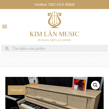
Hotline: 092 624 8866
Trang chủ
/
Digital
/
Roland Digital
/ ROLAND LX-705 LO
Giảm giá!