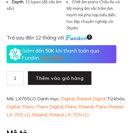
Depth:
11 types (độ sâu âm
Chất âm piano Châu Âu và
sắc)
Mỹ mang âm sắc trầm ấm,
mạnh mẽ phù hợp biểu diễn,
học tập chuyên nghiệp và
Studio.
Trả sau đến 12 tháng với
Giảm đến
50K
khi thanh toán qua
Fundiin.
xem thêm
Thêm vào giỏ hàng
Mã:
LX705LO
Danh mục:
Digital
,
Roland Digital
Từ khóa:
Digital
,
Piano
,
Piano Digital
,
Piano Roland
,
Piano Roland
LX-705 LO
,
Roland
,
Roland LX-705 LO