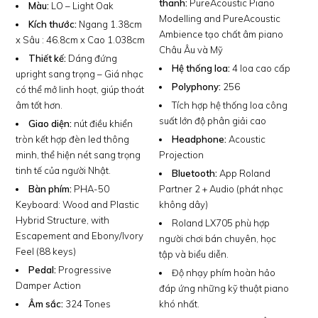
thanh:
PureAcoustic Piano
Màu:
LO – Light Oak
Modelling and PureAcoustic
Kích thước:
Ngang 1.38cm
Ambience tạo chất âm piano
x Sâu : 46.8cm x Cao 1.038cm
Châu Âu và Mỹ
Thiết kế:
Dáng đứng
Hệ thống loa:
4 loa cao cấp
upright sang trọng – Giá nhạc
Polyphony:
256
có thể mở linh hoạt, giúp thoát
âm tốt hơn.
Tích hợp hệ thống loa công
suất lớn độ phân giải cao
Giao diện:
nút điều khiển
tròn kết hợp đèn led thông
Headphone:
Acoustic
minh, thể hiện nét sang trọng
Projection
tinh tế của người Nhật.
Bluetooth:
App Roland
Bàn phím:
PHA-50
Partner 2 + Audio (phát nhạc
Keyboard: Wood and Plastic
không dây)
Hybrid Structure, with
Roland LX705 phù hợp
Escapement and Ebony/Ivory
người chơi bán chuyên, học
Feel (88 keys)
tập và biểu diễn.
Pedal:
Progressive
Độ nhạy phím hoàn hảo
Damper Action
đáp ứng những kỹ thuật piano
Âm sắc:
324 Tones
khó nhất.