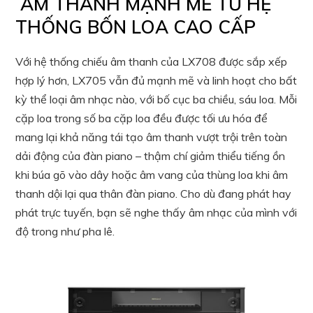
ÂM THANH MẠNH MẼ TỪ HỆ
THỐNG BỐN LOA CAO CẤP
Với hệ thống chiếu âm thanh của LX708 được sắp xếp
hợp lý hơn, LX705 vẫn đủ mạnh mẽ và linh hoạt cho bất
kỳ thể loại âm nhạc nào, với bố cục ba chiều, sáu loa. Mỗi
cặp loa trong số ba cặp loa đều được tối ưu hóa để
mang lại khả năng tái tạo âm thanh vượt trội trên toàn
dải động của đàn piano – thậm chí giảm thiểu tiếng ồn
khi búa gõ vào dây hoặc âm vang của thùng loa khi âm
thanh dội lại qua thân đàn piano. Cho dù đang phát hay
phát trực tuyến, bạn sẽ nghe thấy âm nhạc của mình với
độ trong như pha lê.