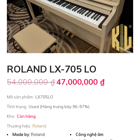
ROLAND LX-705 LO
54,000,000
₫
47,000,000
₫
Mã sản phẩm:
LX705LO
Tình trạng:
Used (Hàng trưng bày 96-97%)
Kho:
Còn hàng
Thương hiệu:
Roland
Made by:
Roland
Công nghệ âm