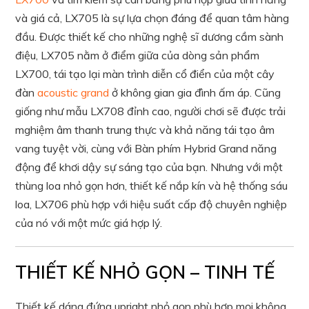
và giá cả, LX705 là sự lựa chọn đáng để quan tâm hàng
đầu. Được thiết kế cho những nghệ sĩ dương cầm sành
điệu, LX705 nằm ở điểm giữa của dòng sản phẩm
LX700, tái tạo lại màn trình diễn cổ điển của một cây
đàn
acoustic grand
ở không gian gia đình ấm áp. Cũng
giống như mẫu LX708 đỉnh cao, người chơi sẽ được trải
mghiệm âm thanh trung thực và khả năng tái tạo âm
vang tuyệt vời, cùng với Bàn phím Hybrid Grand năng
động để khơi dậy sự sáng tạo của bạn. Nhưng với một
thùng loa nhỏ gọn hơn, thiết kế nắp kín và hệ thống sáu
loa, LX706 phù hợp với hiệu suất cấp độ chuyên nghiệp
của nó với một mức giá hợp lý.​
THIẾT KẾ NHỎ GỌN – TINH TẾ
Thiết kế dáng đứng upright nhỏ gọn phù hợp mọi không