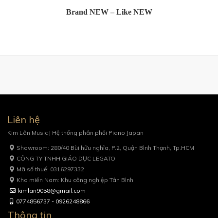
Brand NEW – Like NEW
Liên hệ
Kim Lân Music | Hệ thống phân phối Piano Japan
Showroom: 280/40 Bùi hữu nghĩa, P.2, Quận Bình Thạnh, Tp.HCM
CÔNG TY TNHH GIÁO DỤC LEGATO
Mã số thuế: 0316297332
Kho miền Nam: Khu công nghiệp Tân Bình
kimlan9058@gmail.com
0774856737 - 0926248866
Thông tin