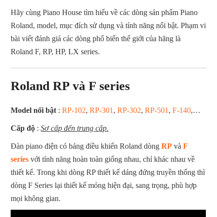
Hãy cùng Piano House tìm hiểu về các dòng sản phẩm Piano
Roland, model, mục đích sử dụng và tính năng nổi bật. Phạm vi
bài viết đánh giá các dòng phổ biến thế giới của hãng là
Roland F, RP, HP, LX series.
Roland RP và F series
Model nổi bật
:
RP-102
,
RP-301
,
RP-302
,
RP-501
,
F-140
,…
Cấp độ
:
Sơ cấp đến trung cấp.
Đàn piano điện có bảng điều khiển Roland dòng
RP
và
F
series
với tính năng hoàn toàn giống nhau, chỉ khác nhau về
thiết kế. Trong khi dòng RP thiết kế dáng đứng truyền thống thì
dòng F Series lại thiết kế mỏng hiện đại, sang trọng, phù hợp
mọi không gian.