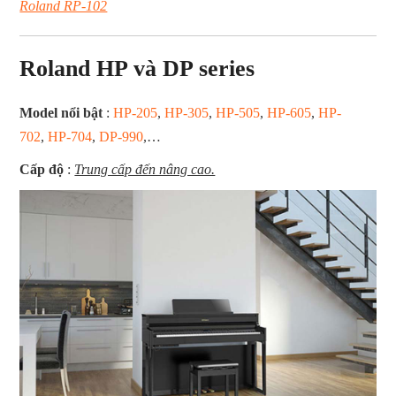
Roland RP-102
Roland HP và DP series
Model nổi bật
:
HP-205
,
HP-305
,
HP-505
,
HP-605
,
HP-
702
,
HP-704
,
DP-990
,…
Cấp độ
:
Trung cấp đến nâng cao.